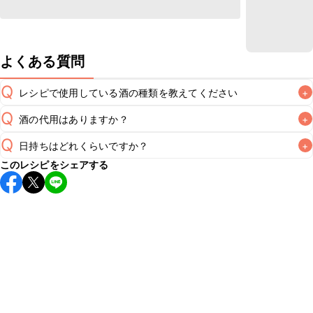
よくある質問
Q
レシピで使用している酒の種類を教えてください
+
Q
酒の代用はありますか？
+
A
Q
日持ちはどれくらいですか？
+
A
このレシピをシェアする
保存期間は冷蔵で翌日中が目安です。なるべくお早めにお召
し上がりください。

A
※日持ちは目安です。
こちら
の注意事項をご確認の上、正し