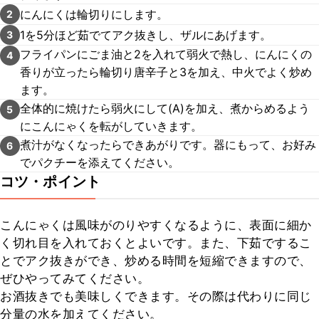
にんにくは輪切りにします。
2
1を5分ほど茹でてアク抜きし、ザルにあげます。
3
フライパンにごま油と2を入れて弱火で熱し、にんにくの
4
香りが立ったら輪切り唐辛子と3を加え、中火でよく炒め
ます。
全体的に焼けたら弱火にして(A)を加え、煮からめるよう
5
にこんにゃくを転がしていきます。
煮汁がなくなったらできあがりです。器にもって、お好み
6
でパクチーを添えてください。
コツ・ポイント
こんにゃくは風味がのりやすくなるように、表面に細か
く切れ目を入れておくとよいです。また、下茹でするこ
とでアク抜きができ、炒める時間を短縮できますので、
ぜひやってみてください。

お酒抜きでも美味しくできます。その際は代わりに同じ
分量の水を加えてください。