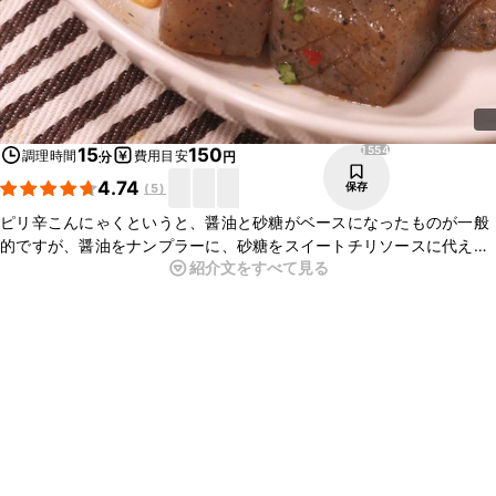
1554
15
150
調理時間
費用目安
分
円
4.74
保存
(
5
)
ピリ辛こんにゃくというと、醤油と砂糖がベースになったものが一般
的ですが、醤油をナンプラーに、砂糖をスイートチリソースに代え
紹介文をすべて見る
て、ぐっとエスニック風にしました。お酒がすすむ濃い目の味付けで
すので、お好みで調味料を調節してください。