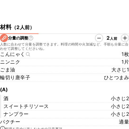
材料
（
2人前
）
2
分量の調整
人前
人数に合わせて分量を調整できます。料理の時間や火加減など、手順も分量に合
わせて調整してくださいね。
こんにゃく
1枚
ニンニク
1片
ごま油
大さじ1
輪切り唐辛子
ひとつまみ
(A)
酒
小さじ2
スイートチリソース
小さじ2
ナンプラー
小さじ2
パクチー
適量
料理を安全に楽しむための注意事項