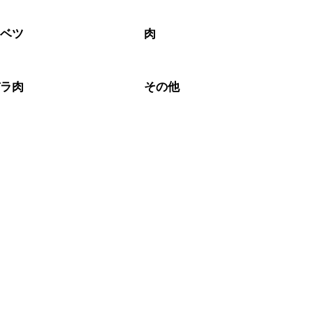
なるべくお早めにお召し上がりください。

ャベツ
肉
バラ肉
その他