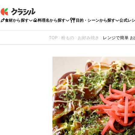
食材から探す
料理名から探す
目的・シーンから探す
公式レ
TOP
粉もの
お好み焼き
レンジで簡単 