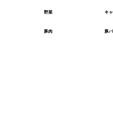
保存期間は冷蔵で翌日中が目安です。
A
※日持ちは目安です。
こちら
野菜
キ
豚肉
豚