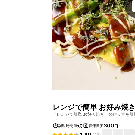
レンジで簡単 お好み焼
「
レンジで簡単 お好み焼き
」の作り方を簡
15
300
調理時間
費用目安
分
円
4.40
(
20
)