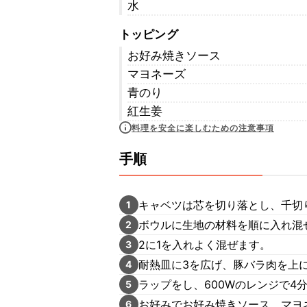
水
トッピング
お好み焼きソース
マヨネーズ
青のり
紅生姜
料理を安全に楽しむための注意事項
手順
キャベツは芯を切り落とし、千切
1
ボウルに生地の材料を順に入れ混
2
2に1を入れよく混ぜます。
3
耐熱皿に3を広げ、豚バラ肉を上
4
ラップをし、600Wのレンジで4
5
お好みでお好み焼きソース、マヨ
6