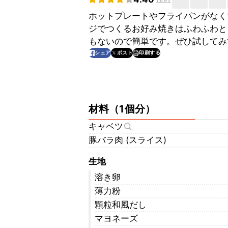
ホットプレートやフライパンがなく
ジでつくるお好み焼きはふわふわと
もないので簡単です。ぜひ試してみ
印刷する
シェア
ポスト
材料
（
1個分
）
キャベツ
豚バラ肉 (スライス)
生地
溶き卵
薄力粉
顆粒和風だし
マヨネーズ