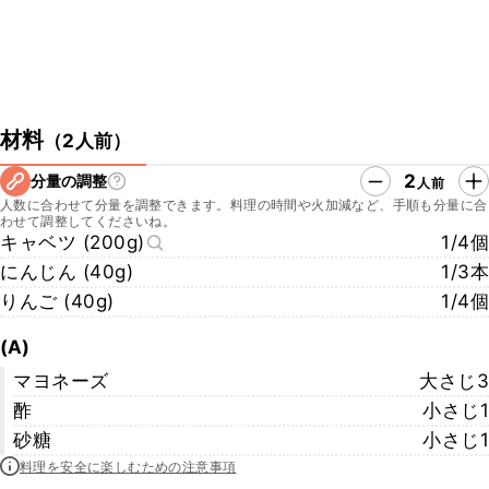
材料
（
2人前
）
2
分量の調整
人前
人数に合わせて分量を調整できます。料理の時間や火加減など、手順も分量に合
わせて調整してくださいね。
キャベツ (200g)
1/4個
にんじん (40g)
1/3本
りんご (40g)
1/4個
(A)
マヨネーズ
大さじ3
酢
小さじ1
砂糖
小さじ1
料理を安全に楽しむための注意事項