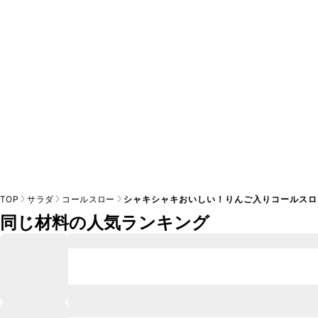
A
※日持ちは目安です。
こちら
の注意事項をご確認の上、正し
TOP
サラダ
コールスロー
シャキシャキおいしい！りんご入りコールスロ
同じ材料の人気ランキング