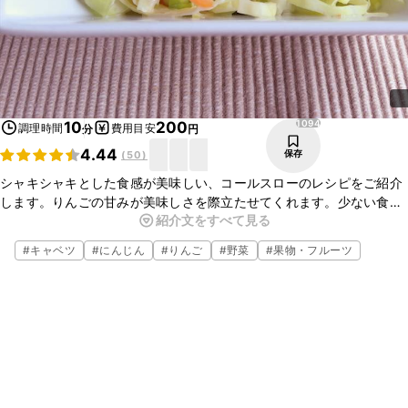
1094
10
200
調理時間
費用目安
分
円
4.44
保存
(
50
)
シャキシャキとした食感が美味しい、コールスローのレシピをご紹介
します。りんごの甘みが美味しさを際立たせてくれます。少ない食材
紹介文をすべて見る
と調味料で、お手軽に簡単に見栄えするサラダに仕上がるので、ぜひ
お試し下さいね。
#
キャベツ
#
にんじん
#
りんご
#
野菜
#
果物・フルーツ