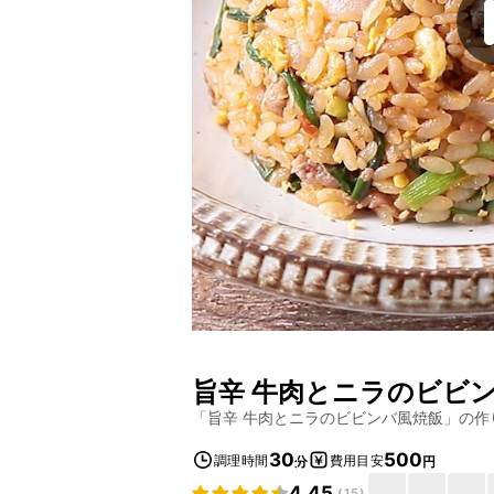
旨辛 牛肉とニラのビビ
「
旨辛 牛肉とニラのビビンバ風焼飯
」の作
30
500
調理時間
費用目安
分
円
4.45
(
15
)