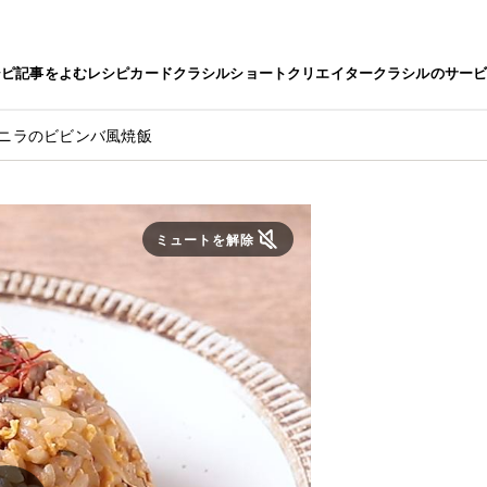
シピ
記事をよむ
レシピカード
クラシルショート
クリエイター
クラシルのサー
とニラのビビンバ風焼飯
ミュートを解除