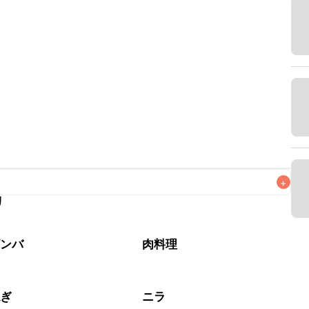
+
リ
なるべくお早めにお召し上がりください。

ビンバ
肉料理
ねぎ
ニラ