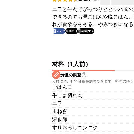
ニラと牛肉でがっつりビビンバ風の
できるのでお昼ごはんや晩ごはん、
れが食欲をそそる、やみつきになる
印刷する
シェア
ポスト
材料
（
1人前
）
分量の調整
人数に合わせて分量を調整できます。料理の時間
ごはん
牛こま切れ肉
ニラ
玉ねぎ
溶き卵
すりおろしニンニク