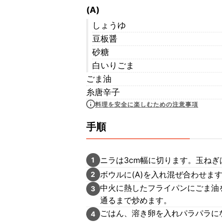
(A)
しょうゆ
豆板醤
砂糖
白いりごま
ごま油
糸唐辛子
料理を安全に楽しむための注意事項
手順
ニラは3cm幅に切ります。玉ね
1
ボウルに(A)を入れ混ぜ合わせま
2
中火に熱したフライパンにごま油
3
通るまで炒めます。
ごはん、溶き卵を入れパラパラに
4