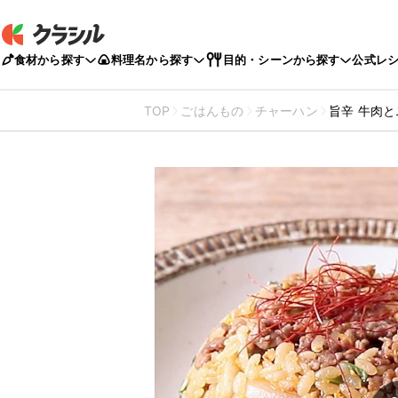
食材から探す
料理名から探す
目的・シーンから探す
公式レ
TOP
ごはんもの
チャーハン
旨辛 牛肉