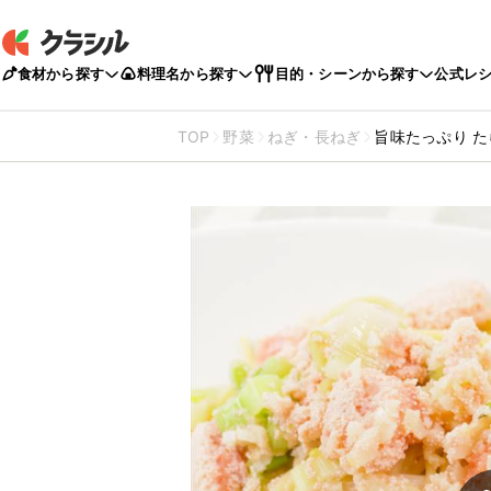
食材から探す
料理名から探す
目的・シーンから探す
公式レ
TOP
野菜
ねぎ・長ねぎ
旨味たっぷり 