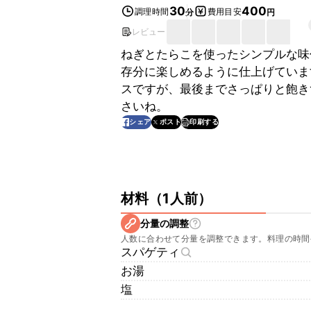
30
400
調理時間
費用目安
分
円
レビュー
ねぎとたらこを使ったシンプルな味
存分に楽しめるように仕上げていま
スですが、最後までさっぱりと飽き
さいね。
印刷する
シェア
ポスト
材料
（
1人前
）
分量の調整
人数に合わせて分量を調整できます。料理の時間
スパゲティ
お湯
塩