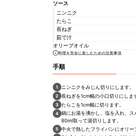
ソース
ニンニク
たらこ
長ねぎ
茹で汁
オリーブオイル
料理を安全に楽しむための注意事項
手順
ニンニクをみじん切りにします。
1
長ねぎを1cm幅の小口切りにしま
2
たらこを1cm幅に切ります。
3
鍋にお湯を沸かし、塩を入れ、ス
4
80ml取って湯切りします。
中火で熱したフライパンにオリー
5