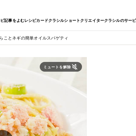
シピ
記事をよむ
レシピカード
クラシルショート
クリエイター
クラシルのサー
たらことネギの簡単オイルスパゲティ
ミュートを解除