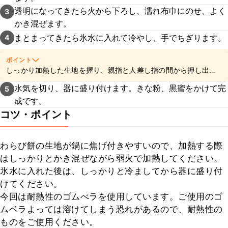
透明になってきたら火から下ろし、濡れ布巾にのせ、よく
3
かき混ぜます。
まとまってきたら氷水に入れて冷やし、手でちぎります。
4
ポイント
しっかり加熱した生地を握り、親指と人差し指の間から押し出
し、もう片方の手でひねるようにちぎると綺麗な形になります。
水気を切り、器に盛り付けます。きな粉、黒蜜をかけて完
5
成です。
コツ・ポイント
わらび餅の生地が鍋に焦げ付きやすいので、加熱する際
はしっかりとかき混ぜながら弱火で加熱してください。

氷水に入れた後は、しっかりと冷ましてから器に盛り付
けてください。

今回は耐熱性のゴムべラを使用しています。ご使用のゴ
ムベラよっては溶けてしまう恐れがあるので、耐熱性の
ものをご使用ください。