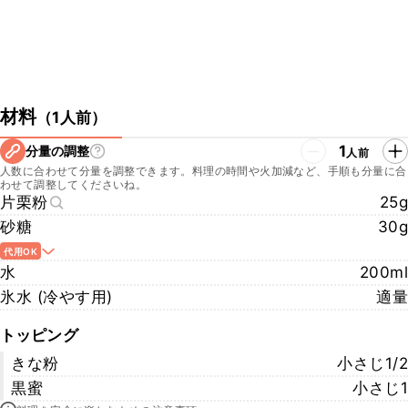
材料
（
1人前
）
1
分量の調整
人前
人数に合わせて分量を調整できます。料理の時間や火加減など、手順も分量に合
わせて調整してくださいね。
片栗粉
25g
砂糖
30g
代用OK
水
200ml
氷水 (冷やす用)
適量
トッピング
きな粉
小さじ1/2
黒蜜
小さじ1