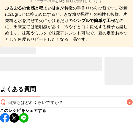
※ユーザーの声をAIが自動で要約しています
ぷるぷるの食感と程よい甘さ
が特徴の手作りわらび餅です。砂糖
は20gほどに控えめにすると、きな粉や黒蜜との相性も抜群。片
栗粉と水を混ぜて火にかけるだけの
シンプルで簡単な工程
なの
に、出来立ては透明感があり、冷やすと白く変化する様子も楽し
めます。抹茶やミルクで味変アレンジも可能で、夏の定番おやつ
として何度もリピートしたくなる一品です。
よくある質問
Q
日持ちはどれくらいですか？
+
このレシピをシェアする
保存期間は冷蔵で当日中が目安です。なるべくお早めにお召
し上がりください。

A