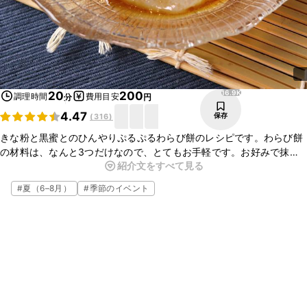
16.9K
20
200
調理時間
費用目安
分
円
4.47
保存
(
316
)
きな粉と黒蜜とのひんやりぷるぷるわらび餅のレシピです。わらび餅
の材料は、なんと3つだけなので、とてもお手軽です。お好みで抹茶
紹介文をすべて見る
パウダーをかけるなどして、アレンジも楽しんでみてくださいね。ぜ
ひお試しください。
#
夏（6–8月）
#
季節のイベント