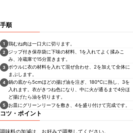
手順
鶏むね肉は一口大に切ります。
1
ジップ付き保存袋に下味の材料、1を入れてよく揉みこ
2
み、冷蔵庫で15分置きます。
ボウルに衣の材料を入れて混ぜ合わせ、2を加えて全体に
3
まぶします。
鍋の底から5cmほどの揚げ油を注ぎ、180℃に熱し、3を
4
入れます。衣がきつね色になり、中に火が通るまで4分ほ
ど揚げたら油を切ります。
お皿にグリーンリーフを敷き、4を盛り付けて完成です。
5
コツ・ポイント
調味料の加減は、お好みで調整してください。
