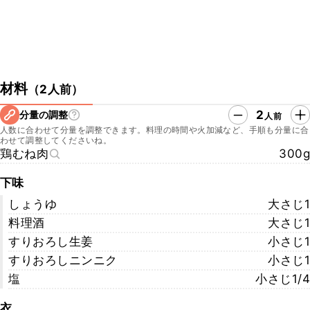
材料
（
2人前
）
2
分量の調整
人前
人数に合わせて分量を調整できます。料理の時間や火加減など、手順も分量に合
わせて調整してくださいね。
鶏むね肉
300g
下味
しょうゆ
大さじ1
料理酒
大さじ1
すりおろし生姜
小さじ1
すりおろしニンニク
小さじ1
塩
小さじ1/4
衣