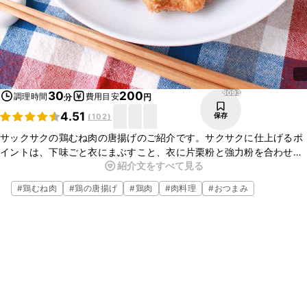
8093
30
200
調理時間
費用目安
分
円
4.51
保存
(
102
)
サックサクの鶏むね肉の唐揚げのご紹介です。サクサクに仕上げるポ
イントは、下味ごと衣にまぶすこと、衣に片栗粉と強力粉を合わせて
紹介文をすべて見る
使うことです。ひと手間かけるだけで外はサクッと、中はジューシー
な唐揚げのできあがりです。ぜひ試してみてくださいね。
#
鶏むね肉
#
鶏の唐揚げ
#
鶏肉
#
肉料理
#
おつまみ