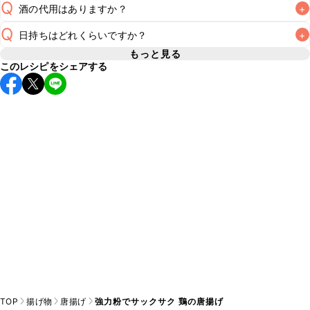
Q
酒の代用はありますか？
+
A
Q
日持ちはどれくらいですか？
+
A
もっと見る
このレシピをシェアする
保存期間は冷蔵で翌日中が目安です。なるべくお早めにお召
し上がりください。

A
※日持ちは目安です。
こちら
の注意事項をご確認の上、正し
TOP
揚げ物
唐揚げ
強力粉でサックサク 鶏の唐揚げ