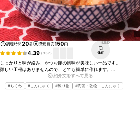
27.3K
20
150
調理時間
費用目安
分
円
4.39
保存
(
357
)
しっかりと味が絡み、かつお節の風味が美味しい一品です。
難しい工程はありませんので、とても簡単に作れます。
紹介文をすべて見る
アク抜きをしていないこんにゃくでも、アク抜きの方法はとても簡単
にできてしまいます。
#
ちくわ
#
こんにゃく
#
練り物
#
海藻・乾物・こんにゃく
ぜひお試し下さい。