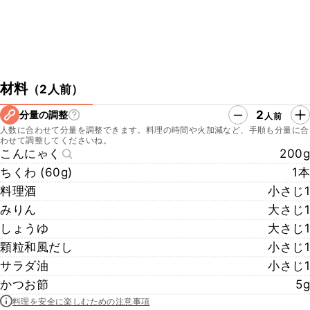
材料
（
2人前
）
2
分量の調整
人前
人数に合わせて分量を調整できます。料理の時間や火加減など、手順も分量に合
わせて調整してくださいね。
こんにゃく
200g
ちくわ (60g)
1本
料理酒
小さじ1
みりん
大さじ1
しょうゆ
大さじ1
顆粒和風だし
小さじ1
サラダ油
小さじ1
かつお節
5g
料理を安全に楽しむための注意事項