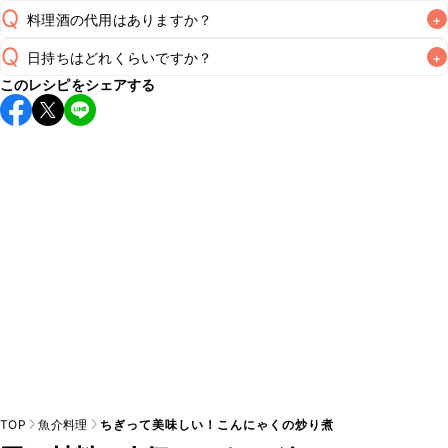
Q
料理酒の代用はありますか？
+
Q
日持ちはどれくらいですか？
+
A
このレシピをシェアする
保存期間は冷蔵で翌日中が目安です。なるべくお早めにお召
し上がりください。

A
※日持ちは目安です。
こちら
の注意事項をご確認の上、正し
TOP
魚介料理
ちぎって美味しい！こんにゃくの炒り煮