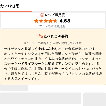
たべれぽ
レシピ満足度
4.68
213
人の平均満足度
たべれぽ AI要約
※ユーザーの声をAIが自動で要約しています
外は
サクッと香ばしく中はふんわり
とした食感が魅力的です。
ホットケーキミックスを使用した簡単レシピながら、抹茶の風味
とホワイトチョコの甘み、くるみの食感が絶妙にマッチ。
ミック
スナッツやドライフルーツに変えてアレンジ
も楽しめます。15
分で手軽に作れて、お茶のお供やティータイムのおやつにぴった
り。焼きたてはもちろん、時間が経ってもサクサクの食感が持続
する人気スイーツです。