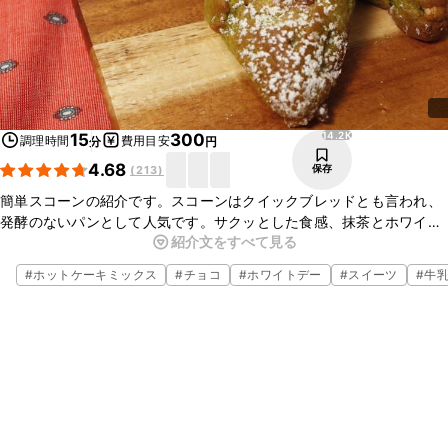
14.2K
15
300
調理時間
費用目安
分
円
4.68
保存
(
213
)
簡単スコーンの紹介です。スコーンはクイックブレッドとも言われ、
発酵のないパンとして人気です。サクッとした食感、抹茶とホワイト
紹介文をすべて見る
チョコレートの相性が抜群ですよ！寝かせる必要がなく作れるので休
日の朝に食べたいですね。生地を冷凍しておけば焼きたてのスコーン
#
ホットケーキミックス
#
チョコ
#
ホワイトデー
#
スイーツ
#
牛
が楽しめます。