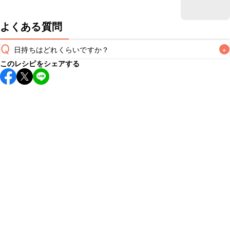
よくある質問
Q
日持ちはどれくらいですか？
+
このレシピをシェアする
保存期間は常温で2~3日が目安です。なるべくお早めにお召
し上がりください。

A
※日持ちは目安です。
こちら
の注意事項をご確認の上、正し