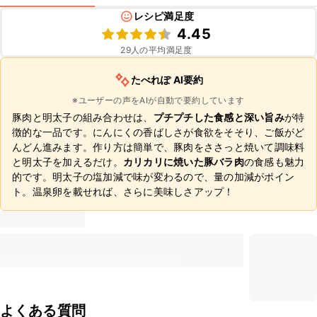
レシピ満足度
4.45
29
人の平均満足度
たべれぽ AI要約
※ユーザーの声をAIが自動で要約しています
豚肉と明太子の組み合わせは、
プチプチした食感と深い旨み
が特
徴的な一品です。にんにくの香ばしさが食欲をそそり、ご飯がど
んどん進みます。作り方は簡単で、豚肉をささっと焼いて調味料
と明太子を加えるだけ。
カリカリに焼いた豚バラ肉
の食感も魅力
的です。明太子の塩加減で味が変わるので、量の加減がポイン
ト。温泉卵を載せれば、さらに美味しさアップ！
よくある質問