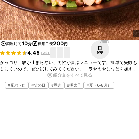
3000
10
200
調理時間
費用目安
分
円
4.45
保存
(
29
)
がっつり、箸が止まらない、男性が喜ぶメニューです。簡単で失敗も
しにくいので、ぜひ試してみてください。ニラやもやしなどを加えて
紹介文をすべて見る
アレンジも楽しめるので、ボリュームを増したいときにはプラスして
みてください。チーズをかけるとまた違った美味しさもあります。
#
豚バラ肉
#
父の日
#
豚肉
#
明太子
#
夏（6–8月）