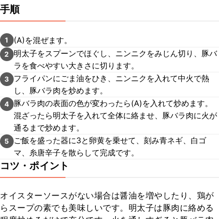
手順
(A)を混ぜます。
1
明太子をスプーンでほぐし、ニンニクをみじん切り、豚バ
2
ラを食べやすい大きさに切ります。
フライパンにごま油をひき、ニンニクを入れて中火で熱
3
し、豚バラ肉を炒めます。
豚バラ肉の表面の色が変わったら(A)を入れて炒めます。
4
混ざったら明太子を入れて全体に絡ませ、豚バラ肉に火が
通るまで炒めます。
ご飯を盛った器に3と卵黄を乗せて、刻み青ネギ、白ゴ
5
マ、糸唐辛子を散らして完成です。
コツ・ポイント
オイスターソースがない場合は醤油を増やしたり、鶏が
らスープの素でも美味しいです。明太子は豚肉に絡める