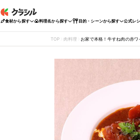
食材から探す
料理名から探す
目的・シーンから探す
公式レ
TOP
肉料理
お家で本格！牛すね肉の赤ワ