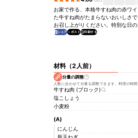
お家で作る、本格牛すね肉の赤ワイ
た牛すね肉がたまらないおいしさで
お召し上がりください。特別な日の
印刷する
シェア
ポスト
材料
（
2人前
）
分量の調整
人数に合わせて分量を調整できます。料理の時間
牛すね肉 (ブロック)
塩こしょう
小麦粉
(A)
にんじん
新玉ねぎ