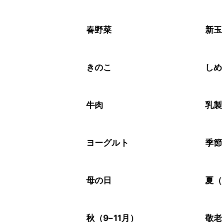
春野菜
新
きのこ
し
牛肉
乳
ヨーグルト
季
母の日
夏（
秋（9–11月）
敬