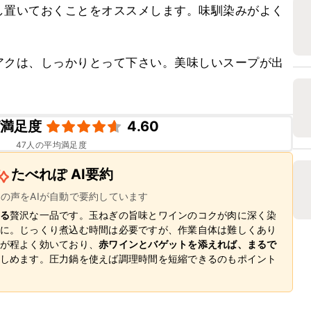
し置いておくことをオススメします。味馴染みがよく


アクは、しっかりとって下さい。美味しいスープが出
ピ満足度
4.60
47
人の平均満足度
たべれぽ AI要約
ーの声をAIが自動で要約しています
る
贅沢な一品です。玉ねぎの旨味とワインのコクが肉に深く染
に。じっくり煮込む時間は必要ですが、作業自体は難しくあり
が程よく効いており、
赤ワインとバゲットを添えれば、まるで
しめます。圧力鍋を使えば調理時間を短縮できるのもポイント