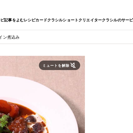
シピ
記事をよむ
レシピカード
クラシルショート
クリエイター
クラシルのサー
イン煮込み
ミュートを解除