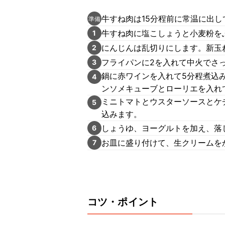
牛すね肉は15分程前に常温に出し
準備
牛すね肉に塩こしょうと小麦粉を
1
にんじんは乱切りにします。新玉
2
フライパンに2を入れて中火でさ
3
鍋に赤ワインを入れて5分程煮込
4
ンソメキューブとローリエを入れ
ミニトマトとウスターソースとケ
5
込みます。
しょうゆ、ヨーグルトを加え、落
6
お皿に盛り付けて、生クリームを
7
コツ・ポイント