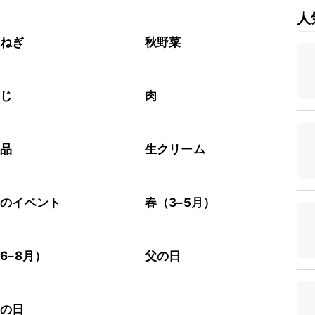
人
玉ねぎ
秋野菜
めじ
肉
製品
生クリーム
節のイベント
春（3–5月）
6–8月）
父の日
老の日