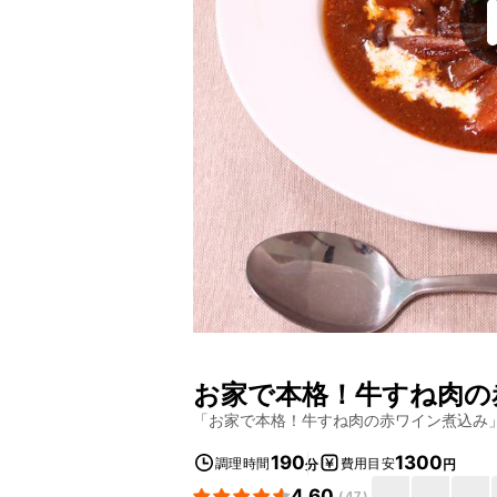
お家で本格！牛すね肉の
「
お家で本格！牛すね肉の赤ワイン煮込み
190
1300
調理時間
費用目安
分
円
4.60
(
47
)