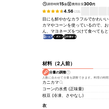
15
300
調理時間
費用目安
分
円
4.56
(
13
)
目にも鮮やかなカラフルでかわいい
カマやコーンを使っているので、お
ん、マヨネーズをつけて食べてもと
印刷する
シェア
ポスト
材料
（
2人前
）
分量の調整
人数に合わせて分量を調整できます。料理の時間
カニカマ
コーンの水煮 (正味量)
枝豆 (冷凍、さやなし)
衣