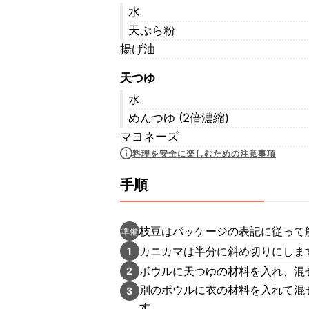
水
天ぷら粉
揚げ油
天つゆ
水
めんつゆ (2倍濃縮)
マヨネーズ
料理を安全に楽しむための注意事項
手順
枝豆はパッケージの表記に従って
準備
カニカマは半分に斜め切りにしま
1
ボウルに天つゆの材料を入れ、混
2
別のボウルに衣の材料を入れて混
3
す。