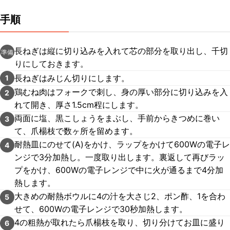
手順
長ねぎは縦に切り込みを入れて芯の部分を取り出し、千切
準備
りにしておきます。
長ねぎはみじん切りにします。
1
鶏むね肉はフォークで刺し、身の厚い部分に切り込みを入
2
れて開き、厚さ1.5cm程にします。
両面に塩、黒こしょうをまぶし、手前からきつめに巻い
3
て、爪楊枝で数ヶ所を留めます。
耐熱皿にのせて(A)をかけ、ラップをかけて600Wの電子レ
4
ンジで3分加熱し。一度取り出します。裏返して再びラッ
プをかけ、600Wの電子レンジで中に火が通るまで4分加
熱します。
大きめの耐熱ボウルに4の汁を大さじ2、ポン酢、1を合わ
5
せて、600Wの電子レンジで30秒加熱します。
4の粗熱が取れたら爪楊枝を取り、切り分けてお皿に盛り
6