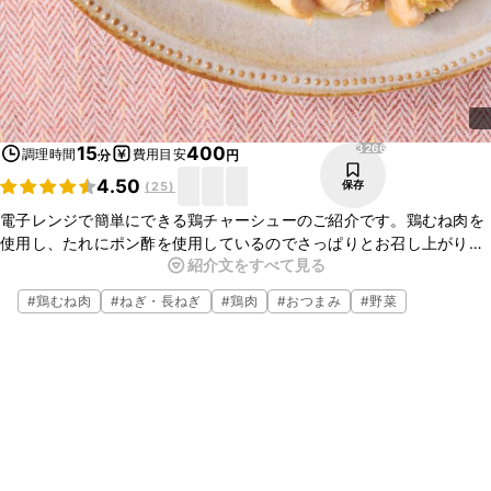
3266
15
400
調理時間
費用目安
分
円
4.50
保存
(
25
)
電子レンジで簡単にできる鶏チャーシューのご紹介です。鶏むね肉を
使用し、たれにポン酢を使用しているのでさっぱりとお召し上がりい
紹介文をすべて見る
ただける一品となっております。おうちで簡単にできますのでぜひ試
してみてくださいね。
#
鶏むね肉
#
ねぎ・長ねぎ
#
鶏肉
#
おつまみ
#
野菜