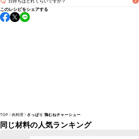
Q
日持ちはどれくらいですか？
+
A
このレシピをシェアする
保存期間は冷蔵で翌日中が目安です。なるべくお早めにお召
し上がりください。

A
※日持ちは目安です。
こちら
の注意事項をご確認の上、正し
TOP
肉料理
さっぱり 鶏むねチャーシュー
同じ材料の人気ランキング