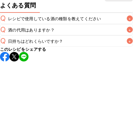
よくある質問
Q
レシピで使用している酒の種類を教えてください
+
Q
酒の代用はありますか？
+
A
Q
日持ちはどれくらいですか？
+
A
このレシピをシェアする
保存期間は冷蔵で翌日中が目安です。なるべくお早めにお召
し上がりください。

A
※日持ちは目安です。
こちら
の注意事項をご確認の上、正し