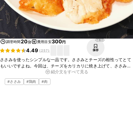
34.5K
20
300
調理時間
費用目安
分
円
4.49
保存
(
257
)
ささみを使ったシンプルな一品です。ささみとチーズの相性ってとて
もいいですよね。今回は、チーズをカリカリに焼き上げて、ささみは
紹介文をすべて見る
ジューシーに仕上げました。お弁当にも、普段のおかずにも、おつま
みにもぴったりです。是非、お試しくださいね。
#
ささみ
#
鶏肉
#
肉