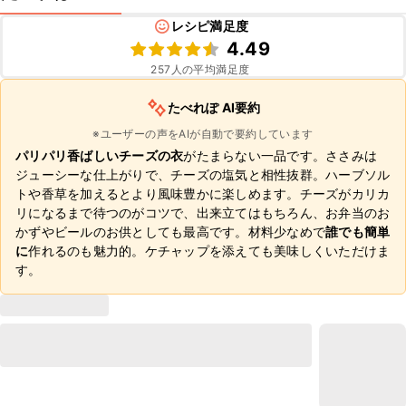
レシピ満足度
4.49
257
人の平均満足度
たべれぽ AI要約
※ユーザーの声をAIが自動で要約しています
パリパリ香ばしいチーズの衣
がたまらない一品です。ささみは
ジューシーな仕上がりで、チーズの塩気と相性抜群。ハーブソル
トや香草を加えるとより風味豊かに楽しめます。チーズがカリカ
リになるまで待つのがコツで、出来立てはもちろん、お弁当のお
かずやビールのお供としても最高です。材料少なめで
誰でも簡単
に
作れるのも魅力的。ケチャップを添えても美味しくいただけま
す。