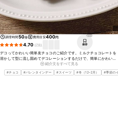
3118
50
400
調理時間
費用目安
分
円
4.70
保存
(
70
)
デコってかわいい簡単友チョコのご紹介です。ミルクチョコレートを
溶かして型に流し固めてデコレーションするだけで、簡単にかわいい
紹介文をすべて見る
デコレーションチョコレートができあがります。一気にたくさん作る
ことができますので、友チョコにもピッタリです。
#
チョコ
#
バレンタインデー
#
スイーツ
#
冬（12–2月）
#
季節の