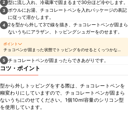
型に流し入れ、冷蔵庫で固まるまで30分ほど冷やします。
2
具に油脂や水分が残っている場合も分離する原因となるためお気
をつけください。
ボウルにお湯、チョコレートペンを入れパッケージの表記
こちら
でチョコレートの湯せん方法を詳しくご
3
紹介しています。動画とコツ・ポイントをあわせてご参照いただ
に従って溶かします。
けますと幸いです。
2を型から外して3で線を描き、チョコレートペンが固まら
4
ないうちにアラザン、トッピングシュガーをのせます。
ポイント
チョコペンが固まった状態でトッピングをのせるとくっつかなく
なってしまうので、なるべく手早く作業をしてくださいね。
チョコレートペンが固まったらできあがりです。
5
コツ・ポイント
型から外しトッピングをする際は、チョコレートペンを
糊変わりにしていますので、チョコレートペンが固まら
ないうちにのせてください。1個10ml容量のシリコン型
を使用しています。