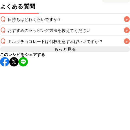
よくある質問
Q
日持ちはどれくらいですか？
+
Q
おすすめのラッピング方法を教えてください
+
保存期間は冷蔵で2~3日が目安です。なるべくお早めにお召
し上がりください。

Q
ミルクチョコレートは何枚用意すればいいですか？
+
A
こちら
でおすすめのラッピング方法をご紹介しています。な
A
お、要冷蔵のスイーツのため、お持ち運びの際は保冷剤をつ
もっと見る
※日持ちは目安です。
こちら
の注意事項をご確認の上、正し
このレシピをシェアする
3枚使用しています。メーカーによって1枚あたりのg数が異
A
なるため、パッケージに記載されているg数をご確認のうえ