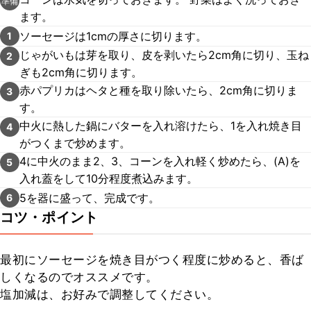
準備
ます。
ソーセージは1cmの厚さに切ります。
1
じゃがいもは芽を取り、皮を剥いたら2cm角に切り、玉ね
2
ぎも2cm角に切ります。
赤パプリカはヘタと種を取り除いたら、2cm角に切りま
3
す。
中火に熱した鍋にバターを入れ溶けたら、1を入れ焼き目
4
がつくまで炒めます。
4に中火のまま2、3、コーンを入れ軽く炒めたら、(A)を
5
入れ蓋をして10分程度煮込みます。
5を器に盛って、完成です。
6
コツ・ポイント
最初にソーセージを焼き目がつく程度に炒めると、香ば
しくなるのでオススメです。

塩加減は、お好みで調整してください。