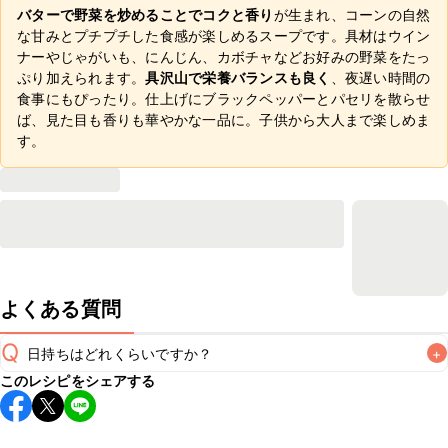
バターで野菜を炒めることでコクと香り
が生まれ、コーンの自然
な甘みとプチプチした食感が楽しめるスープです。具材はウイン
ナーやじゃがいも、にんじん、カボチャなどお好みの野菜をたっ
ぷり加えられます。
具沢山で栄養バランスも良く
、夜遅い時間の
食事にもぴったり。仕上げにブラックペッパーとパセリを散らせ
ば、見た目も香りも華やかな一品に。子供から大人まで楽しめま
す。
よくある質問
Q
日持ちはどれくらいですか？
+
このレシピをシェアする
保存期間は冷蔵で翌日中が目安です。なるべくお早めにお召
し上がりください。

A