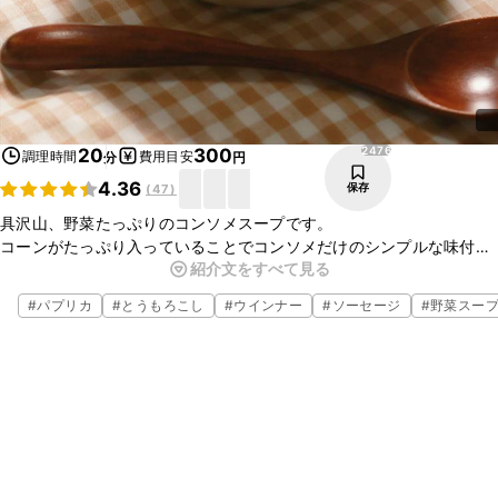
2476
20
300
調理時間
費用目安
分
円
4.36
保存
(
47
)
具沢山、野菜たっぷりのコンソメスープです。
コーンがたっぷり入っていることでコンソメだけのシンプルな味付け
紹介文をすべて見る
でも、とても甘みのあるスープに仕上がっています。
野菜はお好みのものを入れてお召し上がりください。
#
パプリカ
#
とうもろこし
#
ウインナー
#
ソーセージ
#
野菜スー