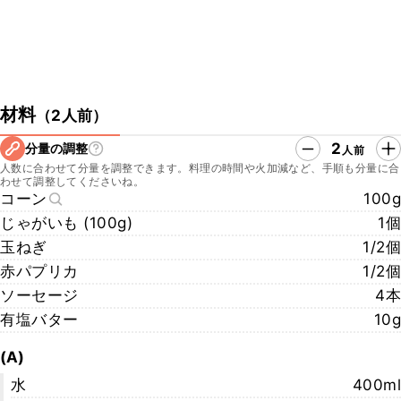
材料
（
2人前
）
2
分量の調整
人前
人数に合わせて分量を調整できます。料理の時間や火加減など、手順も分量に合
わせて調整してくださいね。
コーン
100g
じゃがいも (100g)
1個
玉ねぎ
1/2個
赤パプリカ
1/2個
ソーセージ
4本
有塩バター
10g
(A)
水
400ml