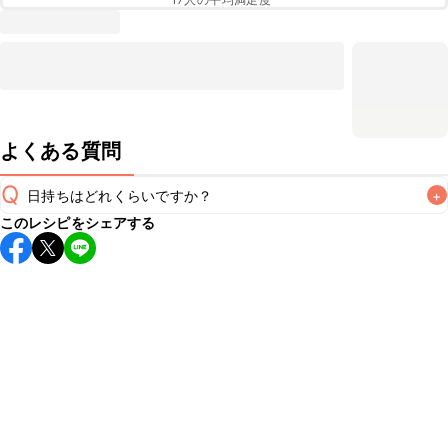
よくある質問
Q
日持ちはどれくらいですか？
+
このレシピをシェアする
保存期間は冷蔵で翌日中が目安です。なるべくお早めにお召
し上がりください。

A
※日持ちは目安です。
こちら
の注意事項をご確認の上、正し