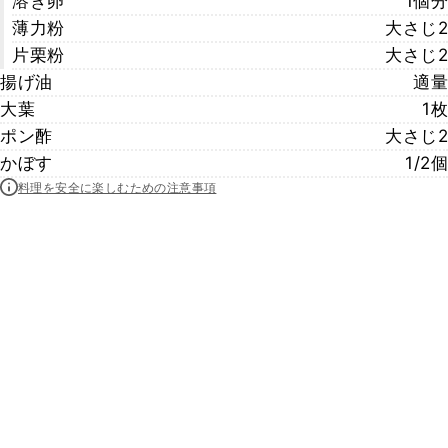
溶き卵
1個分
薄力粉
大さじ2
片栗粉
大さじ2
揚げ油
適量
大葉
1枚
ポン酢
大さじ2
かぼす
1/2個
料理を安全に楽しむための注意事項