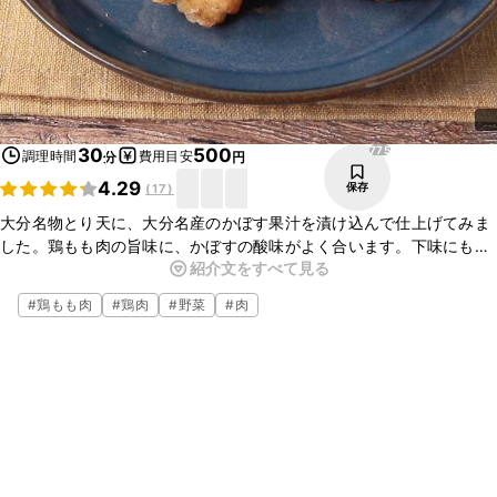
775
30
500
調理時間
費用目安
分
円
4.29
保存
(
17
)
大分名物とり天に、大分名産のかぼす果汁を漬け込んで仕上げてみま
した。鶏もも肉の旨味に、かぼすの酸味がよく合います。下味にも仕
紹介文をすべて見る
上げにも使用してますので、かぼすの風味を味わう事が出来ます。是
非お試しくださいね。
#
鶏もも肉
#
鶏肉
#
野菜
#
肉