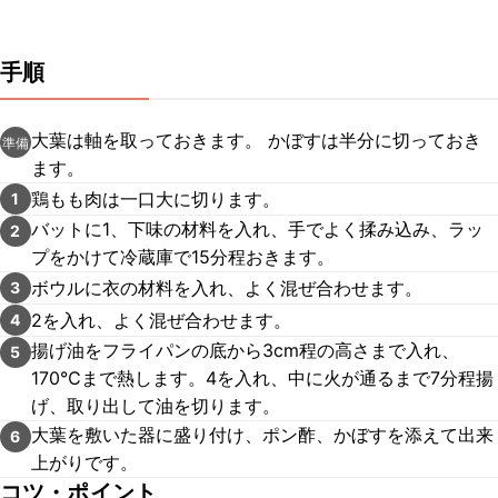
手順
大葉は軸を取っておきます。 かぼすは半分に切っておき
準備
ます。
鶏もも肉は一口大に切ります。
1
バットに1、下味の材料を入れ、手でよく揉み込み、ラッ
2
プをかけて冷蔵庫で15分程おきます。
ボウルに衣の材料を入れ、よく混ぜ合わせます。
3
2を入れ、よく混ぜ合わせます。
4
揚げ油をフライパンの底から3cm程の高さまで入れ、
5
170℃まで熱します。4を入れ、中に火が通るまで7分程揚
げ、取り出して油を切ります。
大葉を敷いた器に盛り付け、ポン酢、かぼすを添えて出来
6
上がりです。
コツ・ポイント