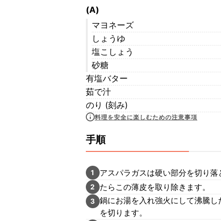
(A)
マヨネーズ
しょうゆ
塩こしょう
砂糖
有塩バター
茹で汁
のり (刻み)
料理を安全に楽しむための注意事項
手順
アスパラガスは硬い部分を切り落
1
たらこの薄皮を取り除きます。
2
鍋にお湯を入れ強火にして沸騰し
3
を切ります。