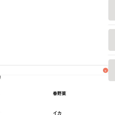
+
リ
がりいただくことをおすすめします。

菜
春野菜
介
イカ