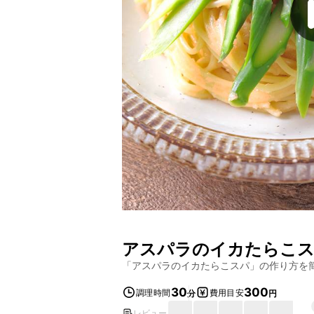
アスパラのイカたらこ
「
アスパラのイカたらこスパ
」の作り方を
30
300
調理時間
費用目安
分
円
レビュー