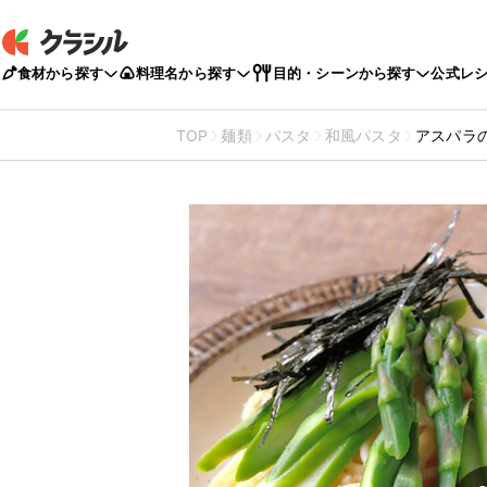
食材から探す
料理名から探す
目的・シーンから探す
公式レ
TOP
麺類
パスタ
和風パスタ
アスパラ