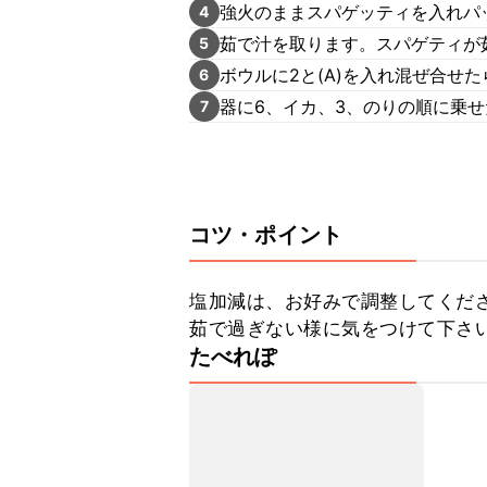
強火のままスパゲッティを入れパ
4
茹で汁を取ります。スパゲティが
5
ボウルに2と(A)を入れ混ぜ合せ
6
器に6、イカ、3、のりの順に乗
7
コツ・ポイント
塩加減は、お好みで調整してくだ
茹で過ぎない様に気をつけて下さ
たべれぽ