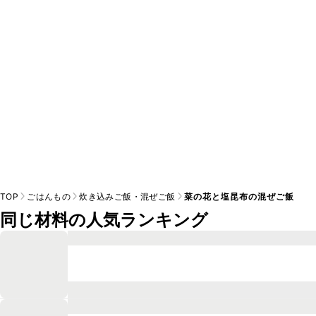
※日持ちは目安です。
こちら
の注意事項をご確認の上、正し
TOP
ごはんもの
炊き込みご飯・混ぜご飯
菜の花と塩昆布の混ぜご飯
同じ材料の人気ランキング