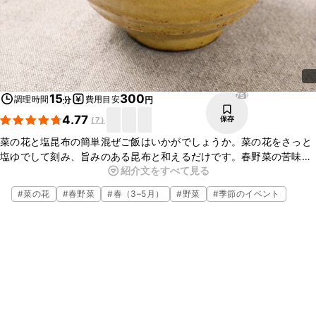
751
15
300
調理時間
費用目安
分
円
4.77
保存
(
7
)
菜の花と塩昆布の簡単混ぜご飯はいかがでしょうか。菜の花をさっと
塩ゆでして刻み、旨みのある昆布と和えるだけです。春野菜の苦味
紹介文をすべて見る
と、塩昆布の旨味と塩加減がごはんにとてもよく合いますよ。ぜひお
試しくださいね。
#
菜の花
#
春野菜
#
春（3–5月）
#
野菜
#
季節のイベント