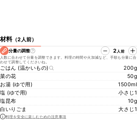
材料
（
2人前
）
2
分量の調整
人前
人数に合わせて分量を調整できます。料理の時間や火加減など、手順も分量に合
わせて調整してくださいね。
ごはん (温かいもの)
200g
菜の花
50g
お湯 (ゆで用)
1500ml
塩 (ゆで用)
小さじ1
塩昆布
10g
白いりごま
大さじ1
料理を安全に楽しむための注意事項