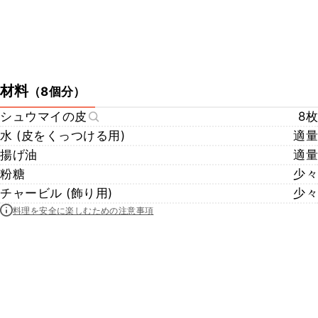
材料
（
8個分
）
シュウマイの皮
8枚
水 (皮をくっつける用)
適量
揚げ油
適量
粉糖
少々
チャービル (飾り用)
少々
料理を安全に楽しむための注意事項