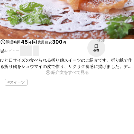
1209
45
300
調理時間
費用目安
分
円
レビュー
保存
ひと口サイズの食べられる折り鶴スイーツのご紹介です。折り紙で作
る折り鶴をシュウマイの皮で作り、サクサク食感に揚げました。デコ
紹介文をすべて見る
レーションケーキのトッピングにしても可愛いですよ。シュウマイの
皮が余ったら、作ってみてくださいね。
#
スイーツ