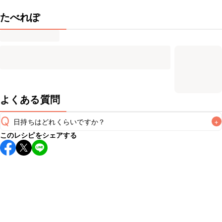
たべれぽ
よくある質問
Q
日持ちはどれくらいですか？
+
このレシピをシェアする
保存期間は冷蔵で翌日中が目安です。なるべくお早めにお召
し上がりください。

A
※日持ちは目安です。
こちら
の注意事項をご確認の上、正し