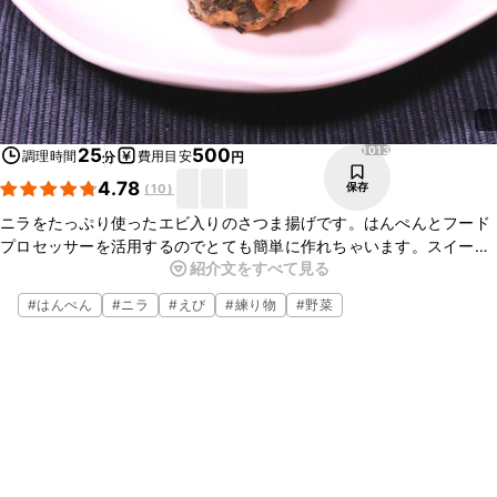
1013
25
500
調理時間
費用目安
分
円
4.78
保存
(
10
)
ニラをたっぷり使ったエビ入りのさつま揚げです。はんぺんとフード
プロセッサーを活用するのでとても簡単に作れちゃいます。スイート
紹介文をすべて見る
チリソースのほか、生姜醤油を添えても美味しく、おかずにもおつま
みにもぴったりです。ぜひ作ってみてくださいね。
#
はんぺん
#
ニラ
#
えび
#
練り物
#
野菜