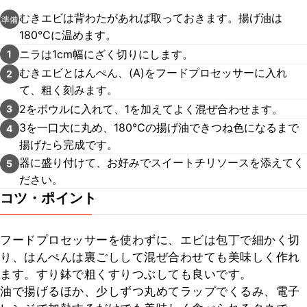
むきエビは背わたがあれば取っておきます。揚げ油は
準備
180℃に温めます。
ニラは1cm幅にざく切りにします。
1
むきエビとはんぺん、(A)をフードプロセッサーに入れ
2
て、粗く刻みます。
2をボウルに入れて、1を加えてよく混ぜ合わせます。
3
3を一口大に丸め、180℃の揚げ油できつね色になるまで
4
揚げたら完成です。
器に盛り付けて、お好みでスイートチリソースを添えてく
5
ださい。
コツ・ポイント
フードプロセッサーを使わずに、エビは包丁で細かく切
り、はんぺんは裏ごしして混ぜ合わせても美味しく作れ
ます。すり鉢で粗くすりつぶしても良いです。

油で揚げるほか、少しずつ丸めてラップでくるみ、電子