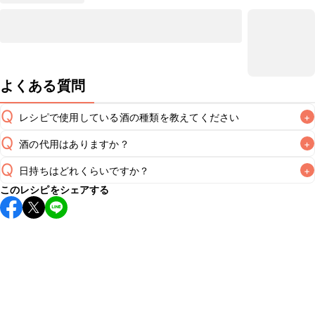
よくある質問
Q
レシピで使用している酒の種類を教えてください
+
Q
酒の代用はありますか？
+
A
Q
日持ちはどれくらいですか？
+
A
このレシピをシェアする
保存期間は冷蔵で翌日中が目安です。なるべくお早めにお召
し上がりください。

A
※日持ちは目安です。
こちら
の注意事項をご確認の上、正し