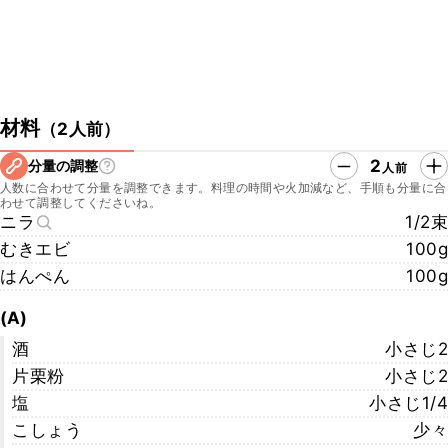
材料
（
2人前
）
2
分量の調整
人前
人数に合わせて分量を調整できます。料理の時間や火加減など、手順も分量に合
わせて調整してくださいね。
ニラ
1/2束
むきエビ
100g
はんぺん
100g
(A)
酒
小さじ2
片栗粉
小さじ2
塩
小さじ1/4
こしょう
少々