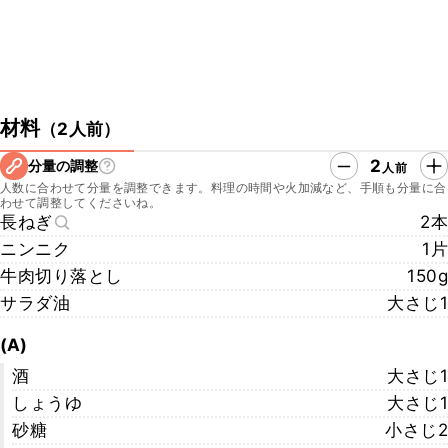
材料
（
2人前
）
2
分量の調整
人前
人数に合わせて分量を調整できます。料理の時間や火加減など、手順も分量に合
わせて調整してくださいね。
長ねぎ
2本
ニンニク
1片
牛肉切り落とし
150g
サラダ油
大さじ1
(A)
酒
大さじ1
しょうゆ
大さじ1
砂糖
小さじ2