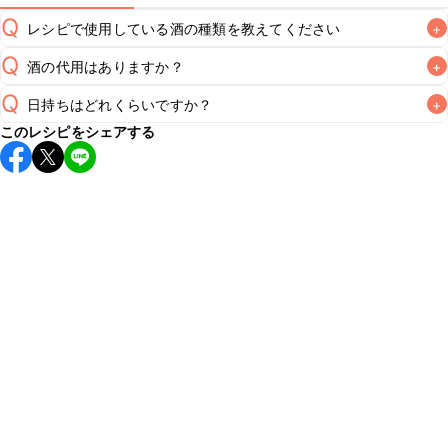
Q
レシピで使用している酒の種類を教えてください
+
Q
酒の代用はありますか？
+
A
Q
日持ちはどれくらいですか？
+
A
このレシピをシェアする
保存期間は冷蔵で翌日中が目安です。なるべくお早めにお召
し上がりください。

A
※日持ちは目安です。
こちら
の注意事項をご確認の上、正し