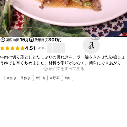
26.5K
15
300
調理時間
費用目安
分
円
4.51
保存
(
410
)
牛肉の切り落としとたっぷりの長ねぎを、ラー油をきかせた砂糖じょ
うゆで甘辛く炒めました。材料や手順が少なく、簡単にできあがりま
紹介文をすべて見る
すよ。牛肉の旨みがしみたネギがこれまた美味しいんです！ぜひぜひ
作ってみてくださいね。
#
ねぎ・長ねぎ
#
牛肉
#
野菜
#
肉