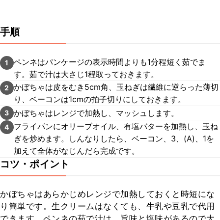
手順
ペンネはパンケージの表示時間よりも1分程短く茹でま
1
す。茹で汁は大さじ1程取っておきます。
かぼちゃは皮をむき5cm角、玉ねぎは繊維に逆らった薄切
2
り、ベーコンは1cmの拍子切りにしておきます。
かぼちゃはレンジで加熱し、マッシュします。
3
フライパンにオリーブオイル、有塩バターを加熱し、玉ね
4
ぎを炒めます。しんなりしたら、ベーコン、3、(A)、1を
加えて全体がなじんだら完成です。
コツ・ポイント
かぼちゃはあらかじめレンジで加熱しておくと時短にな
り簡単です。生クリームはなくても、牛乳や豆乳で代用
できます。ペンネの茹で汁は、旨味と塩味があるので大