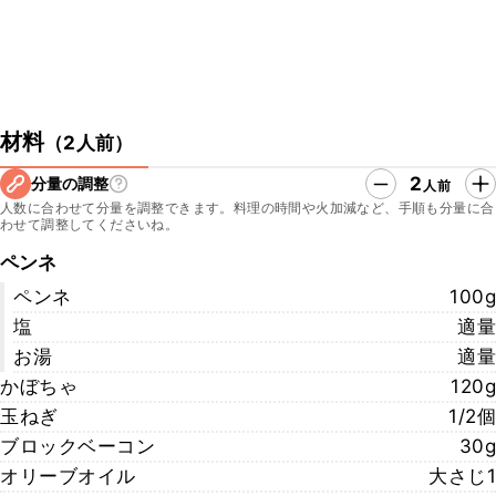
材料
（
2人前
）
2
分量の調整
人前
人数に合わせて分量を調整できます。料理の時間や火加減など、手順も分量に合
わせて調整してくださいね。
ペンネ
ペンネ
100g
塩
適量
お湯
適量
かぼちゃ
120g
玉ねぎ
1/2個
ブロックベーコン
30g
オリーブオイル
大さじ1