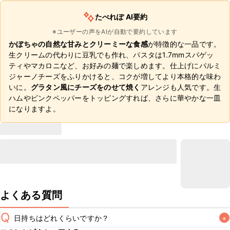
たべれぽ AI要約
※ユーザーの声をAIが自動で要約しています
かぼちゃの自然な甘みとクリーミーな食感
が特徴的な一品です。
生クリームの代わりに豆乳でも作れ、パスタは1.7mmスパゲッ
ティやマカロニなど、お好みの麺で楽しめます。仕上げにパルミ
ジャーノチーズをふりかけると、コクが増してより本格的な味わ
いに。
グラタン風にチーズをのせて焼く
アレンジも人気です。生
ハムやピンクペッパーをトッピングすれば、さらに華やかな一皿
になりますよ。
よくある質問
Q
日持ちはどれくらいですか？
+