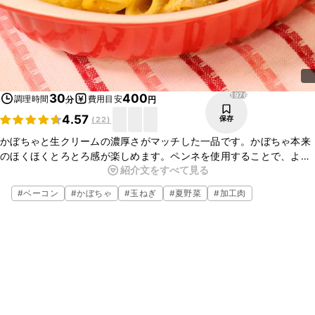
1976
30
400
調理時間
費用目安
分
円
4.57
保存
(
22
)
かぼちゃと生クリームの濃厚さがマッチした一品です。かぼちゃ本来
のほくほくとろとろ感が楽しめます。ペンネを使用することで、より
紹介文をすべて見る
ソースが絡み美味しく召し上がれます。通常のパスタやマカロニでも
作れますよ。
#
ベーコン
#
かぼちゃ
#
玉ねぎ
#
夏野菜
#
加工肉