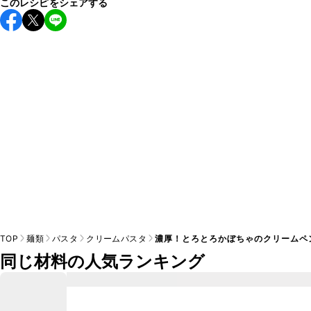
このレシピをシェアする
こちらのレシピは出来たてをお召し上がりいただくことをお
すすめします。

A
※日持ちは目安です。
こちら
の注意事項をご確認の上、正し
TOP
麺類
パスタ
クリームパスタ
濃厚！とろとろかぼちゃのクリームペ
同じ材料の人気ランキング