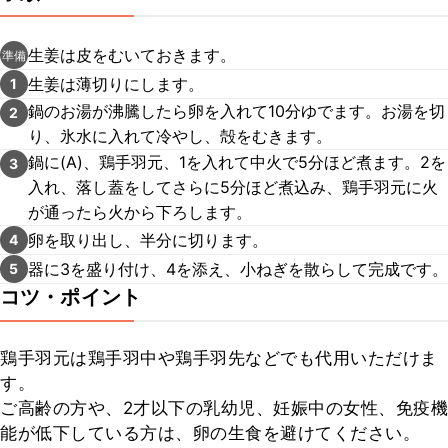
生姜は皮をむいておきます。
準備
生姜は薄切りにします。
1
鍋のお湯が沸騰したら卵を入れて10分ゆでます。お湯を切
2
り、氷水に入れて冷やし、殻をむきます。
鍋に(A)、鶏手羽元、1を入れて中火で5分ほど煮ます。2を
3
入れ、落し蓋をしてさらに5分ほど煮込み、鶏手羽元に火
が通ったら火から下ろします。
卵を取り出し、半分に切ります。
4
器に3を盛り付け、4を添え、小ねぎを散らして完成です。
5
コツ・ポイント
鶏手羽元は鶏手羽中や鶏手羽先などでも代用いただけま
す。

ご高齢の方や、2才以下の乳幼児、妊娠中の女性、免疫機
能が低下している方は、卵の生食を避けてください。