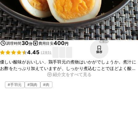
16.3K
30
400
調理時間
費用目安
分
円
4.45
保存
(
285
)
優しい酸味がおいしい、鶏手羽元の煮物はいかがでしょうか。煮汁に
お酢をたっぷり加えていますが、しっかり煮込むことでほどよく酸味
紹介文をすべて見る
が飛び、さっぱりと食べられる一品です。卵にもよく味が染み込み、
とてもおいしいですよ。ごはんのおかずにもお酒のおつまみにもおす
#
手羽元
#
鶏肉
#
肉
すめです。