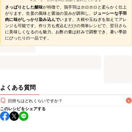
さっぱりとした酸味
が特徴で、鶏手羽はホロホロと柔らかく仕上
がります。生姜の風味と醤油の旨みが調和し、
ジューシーな手羽
肉に味がしっかり染み込んで
います。大根や玉ねぎを加えてアレ
ンジも可能です。作り方も煮込むだけの簡単レシピで、翌日さら
に美味しくなるのも魅力。お酢の量は好みで調整でき、暑い季節
にぴったりの一品です。
よくある質問
Q
日持ちはどれくらいですか？
+
このレシピをシェアする
保存期間は冷蔵で翌日中が目安です。なるべくお早めにお召
し上がりください。

A