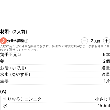
材料
（
2人前
）
2
分量の調整
人前
人数に合わせて分量を調整できます。料理の時間や火加減など、手順も分量に合
わせて調整してくださいね。
鶏手羽元
6本
卵
2個
お湯 (ゆで用)
適量
氷水 (冷やす用)
適量
生姜
1片
(A)
すりおろしニンニク
小さじ1
水
150ml