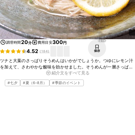
12.1K
20
300
調理時間
費用目安
分
円
4.52
保存
(
184
)
ツナと大葉のさっぱりそうめんはいかがでしょうか。つゆにレモン汁
を加えて、さわやかな酸味を効かせました。そうめんが一層さっぱり
紹介文をすべて見る
と食べられますよ。簡単に作れるので、ランチにもおすすめです。ぜ
ひお試しくださいね。
#
七夕
#
夏（6–8月）
#
季節のイベント