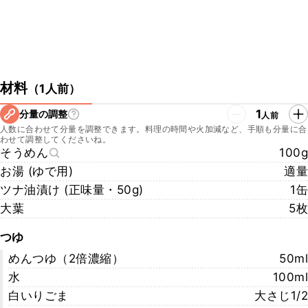
材料
（
1人前
）
1
分量の調整
人前
人数に合わせて分量を調整できます。料理の時間や火加減など、手順も分量に合
わせて調整してくださいね。
そうめん
100g
お湯 (ゆで用)
適量
ツナ油漬け (正味量・50g)
1缶
大葉
5枚
つゆ
めんつゆ（2倍濃縮）
50ml
水
100ml
白いりごま
大さじ1/2