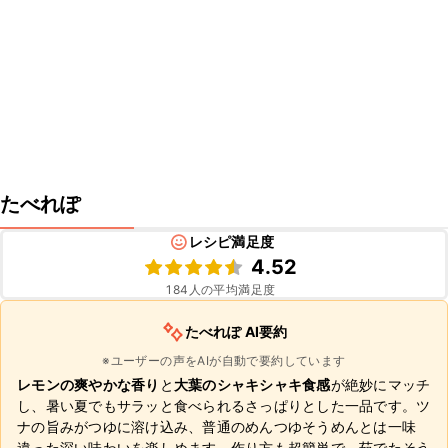
たべれぽ
レシピ満足度
4.52
184
人の平均満足度
たべれぽ AI要約
※ユーザーの声をAIが自動で要約しています
レモンの爽やかな香り
と
大葉のシャキシャキ食感
が絶妙にマッチ
し、暑い夏でもサラッと食べられるさっぱりとした一品です。ツ
ナの旨みがつゆに溶け込み、普通のめんつゆそうめんとは一味
違った深い味わいを楽しめます。作り方も超簡単で、茹でたそう