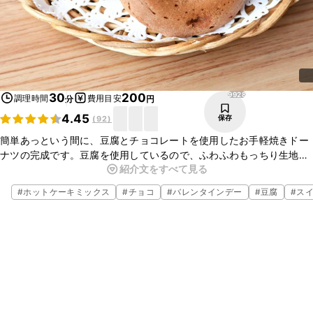
9928
30
200
調理時間
費用目安
分
円
4.45
保存
(
92
)
簡単あっという間に、豆腐とチョコレートを使用したお手軽焼きドー
ナツの完成です。豆腐を使用しているので、ふわふわもっちり生地に
紹介文をすべて見る
仕上がります。そして、材料も少なく、揚げ油もいらないのがとても
嬉しいレシピです。ぜひ、お試しください。
#
ホットケーキミックス
#
チョコ
#
バレンタインデー
#
豆腐
#
ス