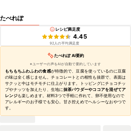
たべれぽ
レシピ満足度
4.45
92
人の平均満足度
たべれぽ AI要約
※ユーザーの声をAIが自動で要約しています
もちもちふわふわの食感
が特徴的で、豆腐を使っているのに豆腐
の味は全く感じません。チョコレートとの相性も抜群で、表面は
サクッと中はモチモチに仕上がります。トッピングにチョコチッ
プやナッツを加えたり、生地に
抹茶パウダーやココアを混ぜてア
レンジ
も楽しめます。材料3つで手軽に作れて、卵不使用なので
アレルギーのお子様でも安心。甘さ控えめでヘルシーなおやつで
す。