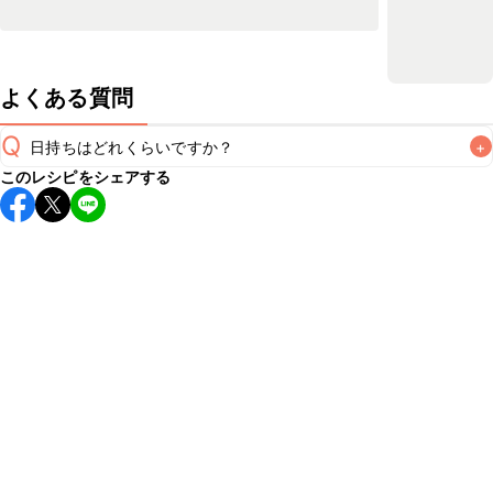
よくある質問
Q
日持ちはどれくらいですか？
+
このレシピをシェアする
保存期間は冷蔵で翌日中が目安です。なるべくお早めにお召
し上がりください。

A
※日持ちは目安です。
こちら
の注意事項をご確認の上、正し