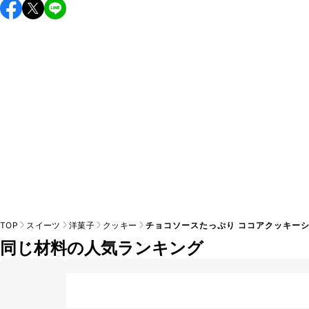
こちらのレシピは出来たてをお召し上がりいただくことをお
すすめします。

A
※日持ちは目安です。
こちら
の注意事項をご確認の上、正し
TOP
スイーツ
洋菓子
クッキー
チョコソースたっぷり ココアクッキー
同じ材料の人気ランキング