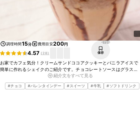
2720
15
200
調理時間
費用目安
分
円
4.57
保存
(
28
)
お家でカフェ気分！クリームサンドココアクッキーとバニラアイスで
簡単に作れるシェイクのご紹介です。チョコレートソースはグラスに
紹介文をすべて見る
垂らし、見た目にもかわいらしく仕上げました。おもてなしにもピッ
タリです。お好きなトッピングでお楽しみくださいね。
#
チョコ
#
バレンタインデー
#
スイーツ
#
牛乳
#
ソフトドリンク