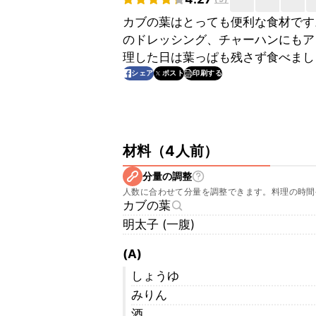
カブの葉はとっても便利な食材です
のドレッシング、チャーハンにもア
理した日は葉っぱも残さず食べまし
印刷する
シェア
ポスト
材料
（
4人前
）
分量の調整
人数に合わせて分量を調整できます。料理の時間
カブの葉
明太子 (一腹)
(A)
しょうゆ
みりん
酒