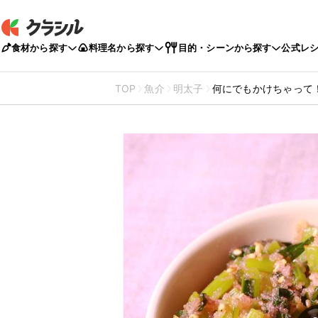
食材から探す
料理名から探す
目的・シーンから探す
公式レ
TOP
魚介
明太子
何にでもかけちゃって