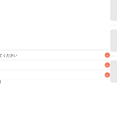
てください
+
+
+
リ
なるべくお早めにお召し上がりください。

ぶ