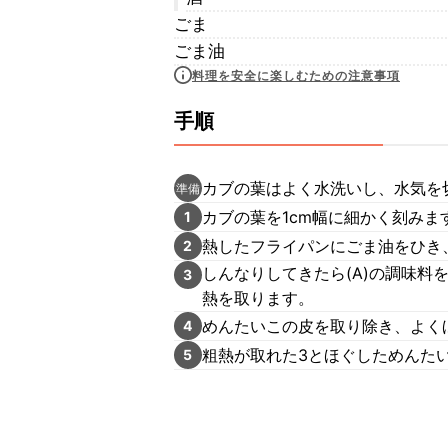
ごま
ごま油
料理を安全に楽しむための注意事項
手順
カブの葉はよく水洗いし、水気を
準備
カブの葉を1cm幅に細かく刻みま
1
熱したフライパンにごま油をひき
2
しんなりしてきたら(A)の調味
3
熱を取ります。
めんたいこの皮を取り除き、よく
4
粗熱が取れた3とほぐしためんた
5