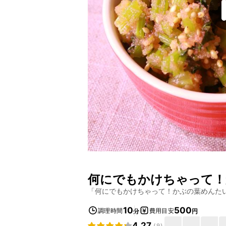
何にでもかけちゃって！
「
何にでもかけちゃって！かぶの葉めんた
10
500
調理時間
費用目安
分
円
4.27
(
9
)