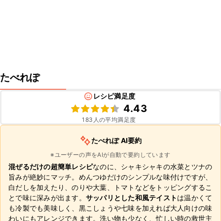
たべれぽ
レシピ満足度
4.43
183
人の平均満足度
たべれぽ AI要約
※ユーザーの声をAIが自動で要約しています
混ぜるだけの超簡単レシピ
なのに、シャキシャキの水菜とツナの
旨みが絶妙にマッチ。めんつゆだけのシンプルな味付けですが、
白だしを加えたり、のりや大葉、トマトなどをトッピングするこ
とで味に深みが出ます。
サッパリとした和風テイスト
は温かくて
も冷製でも美味しく、黒こしょうや七味を加えれば大人向けの味
わいにもアレンジできます。洗い物も少なく、忙しい時の救世主