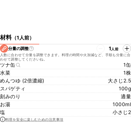
材料
（
1人前
）
1
分量の調整
人前
人数に合わせて分量を調整できます。料理の時間や火加減など、手順も分量に合
わせて調整してくださいね。
ツナ缶
1缶
水菜
1株
めんつゆ (2倍濃縮)
大さじ2.5
スパゲティ
100g
刻みのり
適量
お湯
1000ml
塩
小さじ2
料理を安全に楽しむための注意事項