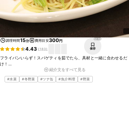
12.1K
15
300
調理時間
費用目安
分
円
4.43
保存
(
183
)
フライパンいらず！スパゲティを茹でたら、具材と一緒に合わせるだ
け！
紹介文をすべて見る
洗い物も少なく、簡単に和風パスタが作れます。
めんつゆを使用しているので、味付けに失敗することもありません
#
水菜
#
冬野菜
#
ツナ缶
#
魚介料理
#
野菜
よ！
ぜひ、作ってみてください！