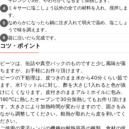
子レンジで3分、やわらかくなるまで加熱します。
ミキサーに塩こしょう以外の全ての材料を入れ、撹拌しま
4
す。
なめらかになったら鍋に注ぎ入れて弱火で温め、塩こしょ
5
うで味を調えます。
器に注いだら完成です。
6
コツ・ポイント
ビーツは、缶詰や真空パックのものですと少し風味が落
ちますが、お手軽にお作り頂けます。

ビーツの下処理は、皮つきのまま水から40分くらい茹で
ます。水1リットルに対し、酢を大さじ1入れると色が抜
けにくくなります。皮付きのままアルミホイルに包み、
180℃に熱したオーブンで30分加熱してもお作り頂けま
す。大きさにより加熱時間が変わりますので、固さをみ
ながら調整してください。粗熱が取れたら皮を剥いてく
ださい。

ご使用の電子レンジの機種や耐熱容器の種類、食材の状