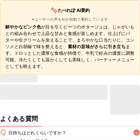
たべれぽ AI要約
※ユーザーの声をAIが自動で要約しています
鮮やかなピンク色
が目を引くビーツのポタージュは、じゃがいも
との組み合わせで上品な甘みと食感が楽しめます。仕上げにバ
ターや生クリームを加えることで、まろやかな口当たりに。コン
ソメと白胡椒で味を整えると、
素材の旨味がさらに引き立ち
ま
す。ドロッとした濃厚な食感が特徴で、牛乳で好みの濃度に調整
可能。冷たくしても温かくしても美味しく、パーティーメニュー
としても映えます。
よくある質問
Q
日持ちはどれくらいですか？
+