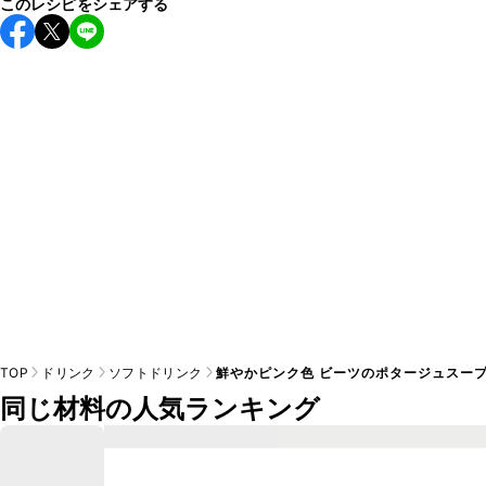
このレシピをシェアする
保存期間は冷蔵で翌日中が目安です。なるべくお早めにお召
し上がりください。

A
※日持ちは目安です。
こちら
の注意事項をご確認の上、正し
TOP
ドリンク
ソフトドリンク
鮮やかピンク色 ビーツのポタージュスー
同じ材料の人気ランキング