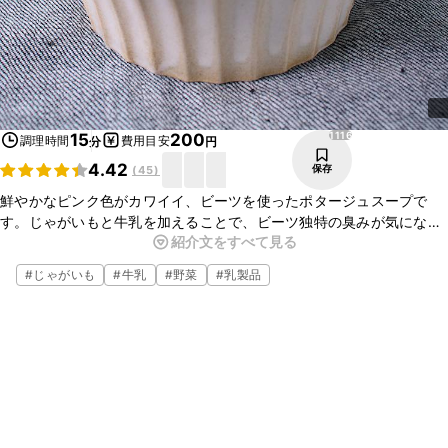
1116
15
200
調理時間
費用目安
分
円
4.42
保存
(
45
)
鮮やかなピンク色がカワイイ、ビーツを使ったポタージュスープで
す。じゃがいもと牛乳を加えることで、ビーツ独特の臭みが気になら
紹介文をすべて見る
ず、おいしくいただけますよ。ぜひ試してみてくださいね。
#
じゃがいも
#
牛乳
#
野菜
#
乳製品