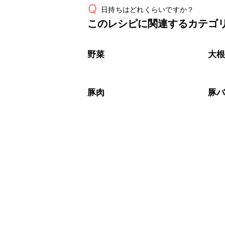
Q
日持ちはどれくらいですか？
このレシピに関連するカテゴ
保存期間は冷蔵で翌日中が目安です。
A
※日持ちは目安です。
こちら
野菜
大
豚肉
豚