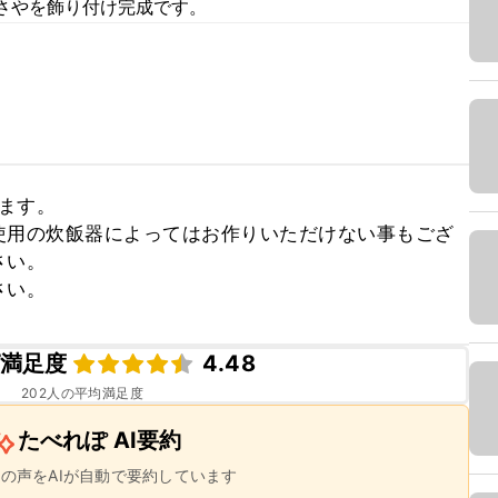
さやを飾り付け完成です。
ます。

使用の炊飯器によってはお作りいただけない事もござ
い。

さい。
満足度
4.48
202
人の平均満足度
たべれぽ AI要約
ーの声をAIが自動で要約しています