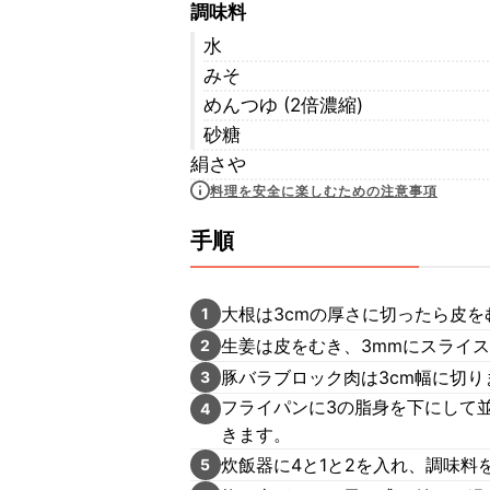
調味料
水
みそ
めんつゆ (2倍濃縮)
砂糖
絹さや
料理を安全に楽しむための注意事項
手順
大根は3cmの厚さに切ったら皮
1
生姜は皮をむき、3mmにスライ
2
豚バラブロック肉は3cm幅に切り
3
フライパンに3の脂身を下にして
4
きます。
炊飯器に4と1と2を入れ、調味料
5