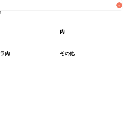
+
リ
なるべくお早めにお召し上がりください。

根
肉
バラ肉
その他