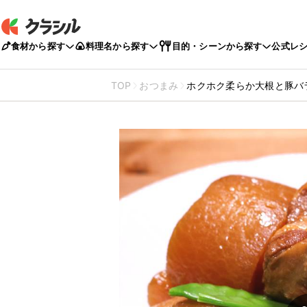
食材から探す
料理名から探す
目的・シーンから探す
公式レ
TOP
おつまみ
ホクホク柔らか大根と豚バ