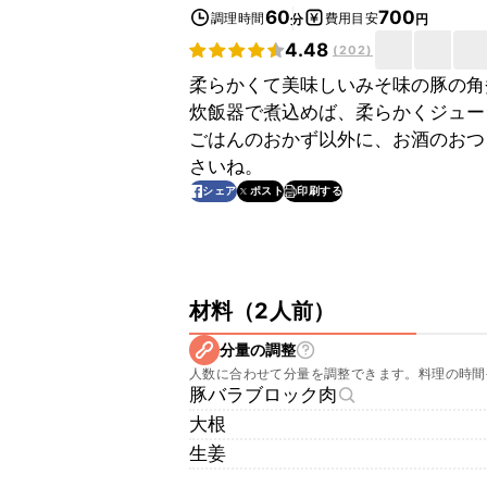
60
700
調理時間
費用目安
分
円
4.48
(
202
)
柔らかくて美味しいみそ味の豚の角
炊飯器で煮込めば、柔らかくジュー
ごはんのおかず以外に、お酒のおつ
さいね。
印刷する
シェア
ポスト
材料
（
2人前
）
分量の調整
人数に合わせて分量を調整できます。料理の時間
豚バラブロック肉
大根
生姜