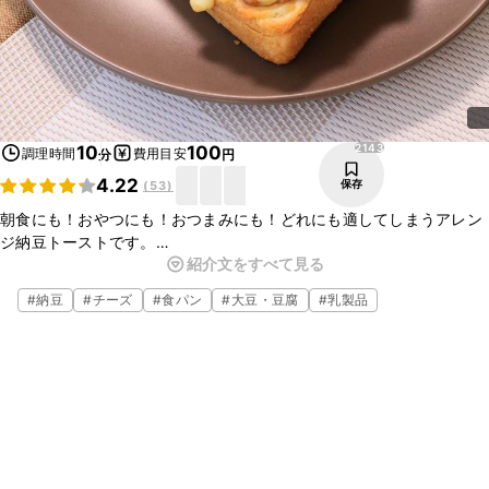
2143
10
100
調理時間
費用目安
分
円
4.22
保存
(
53
)
朝食にも！おやつにも！おつまみにも！どれにも適してしまうアレン
ジ納豆トーストです。
紹介文をすべて見る
岩のりの磯の香りが納豆の風味と合い、食欲をそそります。いつもと
ひと味違うトーストはいかがでしょうか。手順も簡単ですので、是非
#
納豆
#
チーズ
#
食パン
#
大豆・豆腐
#
乳製品
お試しください。