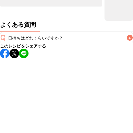
よくある質問
Q
日持ちはどれくらいですか？
+
このレシピをシェアする
保存期間は冷蔵で当日中が目安です。なるべくお早めにお召
し上がりください。

A
※日持ちは目安です。
こちら
の注意事項をご確認の上、正し