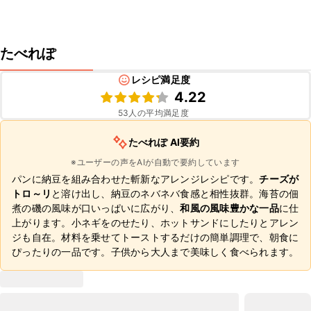
たべれぽ
レシピ満足度
4.22
53
人の平均満足度
たべれぽ AI要約
※ユーザーの声をAIが自動で要約しています
パンに納豆を組み合わせた斬新なアレンジレシピです。
チーズが
トロ～リ
と溶け出し、納豆のネバネバ食感と相性抜群。海苔の佃
煮の磯の風味が口いっぱいに広がり、
和風の風味豊かな一品
に仕
上がります。小ネギをのせたり、ホットサンドにしたりとアレン
ジも自在。材料を乗せてトーストするだけの簡単調理で、朝食に
ぴったりの一品です。子供から大人まで美味しく食べられます。