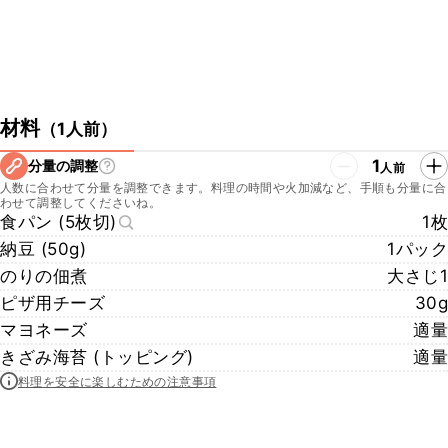
材料
（
1人前
）
1
分量の調整
人前
人数に合わせて分量を調整できます。料理の時間や火加減など、手順も分量に合
わせて調整してくださいね。
食パン (5枚切)
1枚
納豆 (50g)
1パック
のりの佃煮
大さじ1
ピザ用チーズ
30g
マヨネーズ
適量
きざみ海苔 (トッピング)
適量
料理を安全に楽しむための注意事項