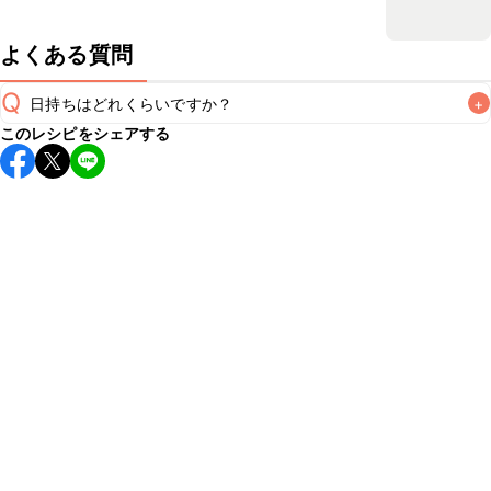
よくある質問
Q
日持ちはどれくらいですか？
+
このレシピをシェアする
保存期間は冷蔵で翌日中が目安です。なるべくお早めにお召
し上がりください。

A
※日持ちは目安です。
こちら
の注意事項をご確認の上、正し