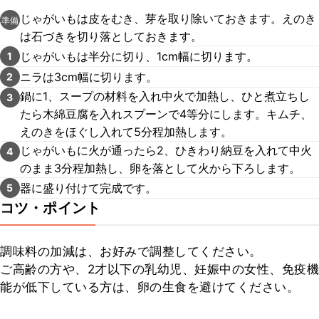
じゃがいもは皮をむき、芽を取り除いておきます。えのき
準備
は石づきを切り落としておきます。
じゃがいもは半分に切り、1cm幅に切ります。
1
ニラは3cm幅に切ります。
2
鍋に1、スープの材料を入れ中火で加熱し、ひと煮立ちし
3
たら木綿豆腐を入れスプーンで4等分にします。キムチ、
えのきをほぐし入れて5分程加熱します。
じゃがいもに火が通ったら2、ひきわり納豆を入れて中火
4
のまま3分程加熱し、卵を落として火から下ろします。
器に盛り付けて完成です。
5
コツ・ポイント
調味料の加減は、お好みで調整してください。

ご高齢の方や、2才以下の乳幼児、妊娠中の女性、免疫機
能が低下している方は、卵の生食を避けてください。