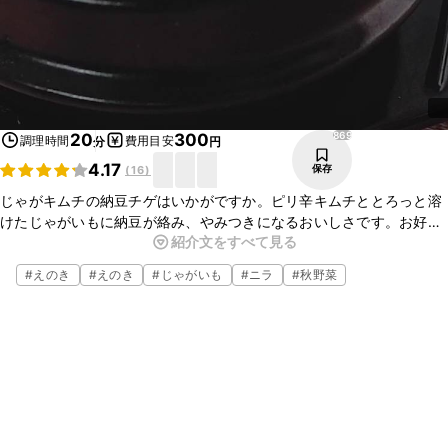
869
20
300
調理時間
費用目安
分
円
4.17
保存
(
16
)
じゃがキムチの納豆チゲはいかがですか。ピリ辛キムチととろっと溶
けたじゃがいもに納豆が絡み、やみつきになるおいしさです。お好み
紹介文をすべて見る
のきのこや葉野菜を加えてアレンジしてみてくださいね。
※『ダシダ』は「シージェイ チェイルジェダン コーポレーション」の
#
えのき
#
えのき
#
じゃがいも
#
ニラ
#
秋野菜
登録商標又は商標です。