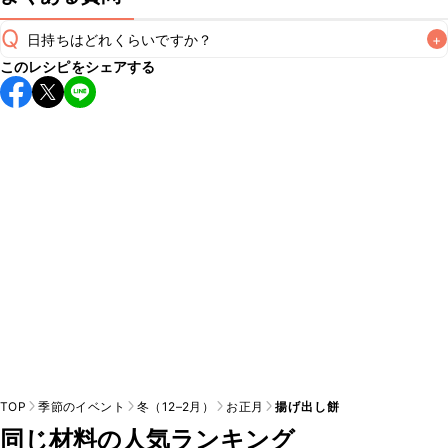
Q
日持ちはどれくらいですか？
+
このレシピをシェアする
こちらのレシピは出来たてをお召し上がりいただくことをお
すすめします。

A
※日持ちは目安です。
こちら
の注意事項をご確認の上、正し
TOP
季節のイベント
冬（12–2月）
お正月
揚げ出し餅
同じ材料の人気ランキング