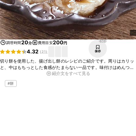
1508
20
200
調理時間
費用目安
分
円
4.32
保存
(
21
)
切り餅を使用した、揚げ出し餅のレシピのご紹介です。周りはカリッ
と、中はもちっとした食感がたまらない一品です。味付けはめんつゆ
紹介文をすべて見る
ベースなので、とても簡単につくれますよ。この機会に、ぜひ一度
作ってみてくださいね！
#
餅