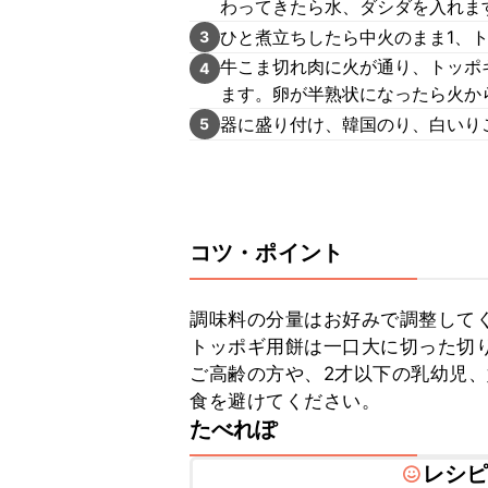
わってきたら水、ダシダを入れま
ひと煮立ちしたら中火のまま1、
3
牛こま切れ肉に火が通り、トッポ
4
ます。卵が半熟状になったら火か
器に盛り付け、韓国のり、白いり
5
コツ・ポイント
調味料の分量はお好みで調整してく
トッポギ用餅は一口大に切った切り
ご高齢の方や、2才以下の乳幼児
食を避けてください。
たべれぽ
レシ