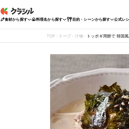
食材から探す
料理名から探す
目的・シーンから探す
公式レ
TOP
スープ・汁物
トッポギ用餅で 韓国