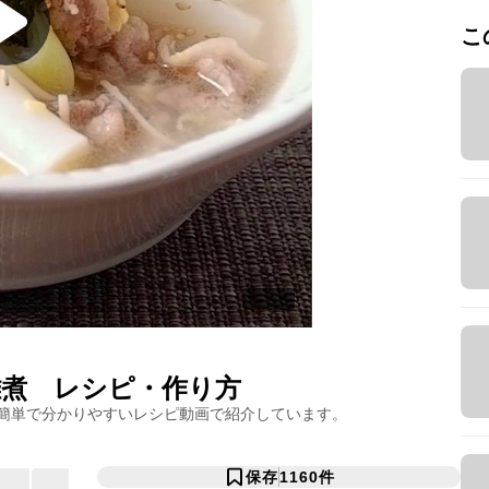
こ
雑煮
レシピ・作り方
簡単で分かりやすいレシピ動画で紹介しています。
保存
1160
件