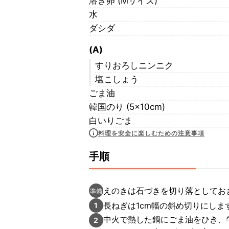
溶き卵 (Mサイズ)
水
ダシダ
(A)
すりおろしニンニク
塩こしょう
ごま油
韓国のり (5×10cm)
白いりごま
料理を安全に楽しむための注意事項
手順
えのきは石づきを切り落としてお
準備
長ねぎは1cm幅の斜め切りにし
1
中火で熱した鍋にごま油をひき、
2