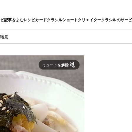
シピ
記事をよむ
レシピカード
クラシルショート
クリエイター
クラシルのサー
風雑煮
ミュートを解除