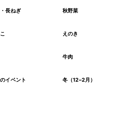
ぎ・長ねぎ
秋野菜
のこ
えのき
牛肉
節のイベント
冬（12–2月）