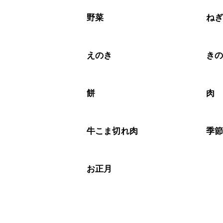
A
※日持ちは目安です。
こちら
野菜
ね
えのき
き
餅
肉
牛こま切れ肉
季
お正月