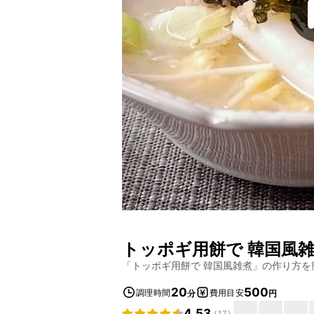
トッポギ用餅で 韓国風
「
トッポギ用餅で 韓国風雑煮
」の作り方を
20
500
調理時間
費用目安
分
円
4.53
(
17
)