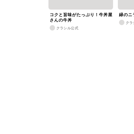
コクと旨味がたっぷり！牛丼屋
緑のニ
さんの牛丼
クラ
クラシル公式