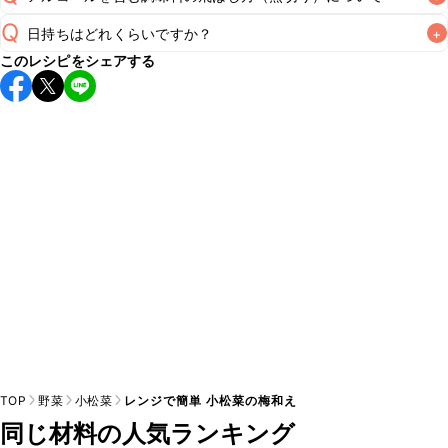
Q
日持ちはどれくらいですか？
+
非加熱のレシピの場合にアルコールを含む調味料をそのまま
このレシピをシェアする
使用すると、仕上がりにアルコール特有の風味が残るため、
A
保存期間は冷蔵で当日中が目安です。なるべくお早めにお召
あらかじめ煮切りを行いアルコール分を飛ばすことをおすす
し上がりください。

めいたします。煮切りの方法は
こちら
A
※日持ちは目安です。
こちら
の注意事項をご確認の上、正し
TOP
野菜
小松菜
レンジで簡単 小松菜の梅和え
同じ材料の人気ランキング