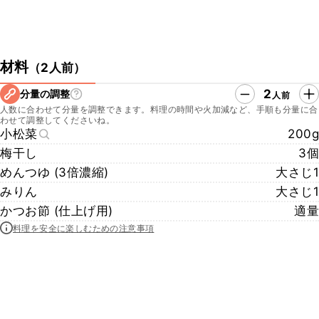
材料
（
2人前
）
2
分量の調整
人前
人数に合わせて分量を調整できます。料理の時間や火加減など、手順も分量に合
わせて調整してくださいね。
小松菜
200g
梅干し
3個
めんつゆ (3倍濃縮)
大さじ1
みりん
大さじ1
かつお節 (仕上げ用)
適量
料理を安全に楽しむための注意事項