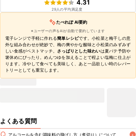
4.31
29
人の平均満足度
たべれぽ AI要約
※ユーザーの声をAIが自動で要約しています
電子レンジで手軽に作れる
簡単レシピ
です。小松菜と梅干しの意
外な組み合わせが絶妙で、梅の爽やかな酸味と小松菜のみずみず
しい食感がベストマッチ。
さっぱりとした味わい
は夏バテ予防や
箸休めにぴったり。めんつゆを加えることで程よい塩梅に仕上が
ります。冷やして食べても美味しく、あと一品欲しい時のレパー
トリーとしても重宝します。
よくある質問
Q
アルコールを含む調味料の飛ばし方（煮切り）について
+