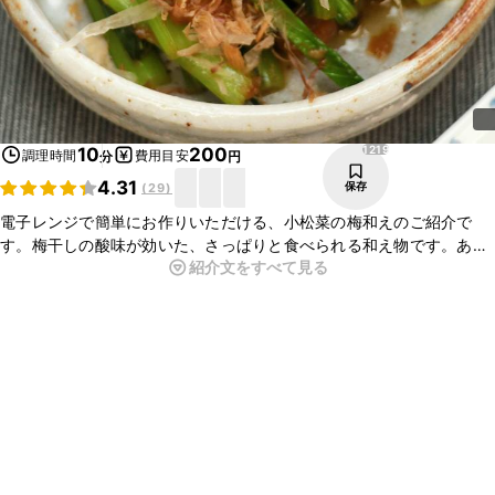
1219
10
200
調理時間
費用目安
分
円
4.31
保存
(
29
)
電子レンジで簡単にお作りいただける、小松菜の梅和えのご紹介で
す。梅干しの酸味が効いた、さっぱりと食べられる和え物です。あっ
紹介文をすべて見る
という間にお作りいただけるので、あともう一品というときにもおす
すめですよ。ぜひお試しくださいね。