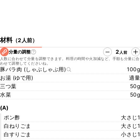
材料
（
2人前
）
2
分量の調整
人前
人数に合わせて分量を調整できます。料理の時間や火加減など、手順も分量に合
わせて調整してくださいね。
豚バラ肉 (しゃぶしゃぶ用)
100g
お湯 (ゆで用)
適量
三つ葉
50g
水菜
50g
(A)
ポン酢
大さじ1
白ねりごま
大さじ1
白すりごま
小さじ1