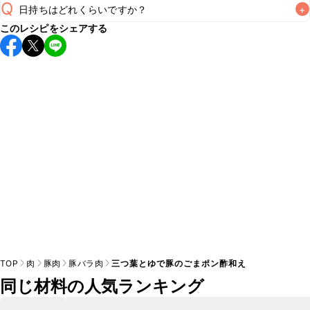
Q
日持ちはどれくらいですか？
+
このレシピをシェアする
保存期間は冷蔵で当日中が目安です。なるべくお早めにお召
し上がりください。

A
※日持ちは目安です。
こちら
の注意事項をご確認の上、正し
TOP
肉
豚肉
豚バラ肉
三つ葉とゆで豚のごまポン酢和え
同じ材料の人気ランキング