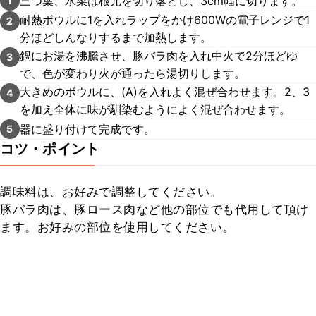
三つ葉、水菜は根元を切り落とし、3cm幅に切ります。
1
耐熱ボウルに1を入れラップをかけ600Wの電子レンジで1
2
分ほどしんなりするまで加熱します。
鍋にお湯を沸騰させ、豚バラ肉を入れ中火で2分ほどゆ
3
で、色が変わり火が通ったら湯切りします。
大きめのボウルに、(A)を入れよく混ぜ合わせます。2、3
4
を加え全体に味が馴染むようによく混ぜ合わせます。
器に盛り付けて完成です。
5
コツ・ポイント
調味料は、お好みで調整してください。

豚バラ肉は、豚ロース肉など他の部位でも代用して頂け
ます。お好みの部位を使用してください。