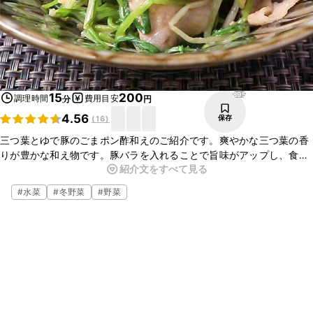
895
15
200
調理時間
費用目安
分
円
4.56
保存
(
16
)
三つ葉とゆで豚のごまポン酢和えのご紹介です。爽やかな三つ葉の香
りが豊かな和え物です。豚バラを入れることで旨味がアップし、食べ
紹介文をすべて見る
応えのある一品に仕上げました。ついついクセになるあと引く美味し
さです。おつまみにもおすすめですよ。ぜひ、作ってみてください
#
水菜
#
冬野菜
#
野菜
ね。