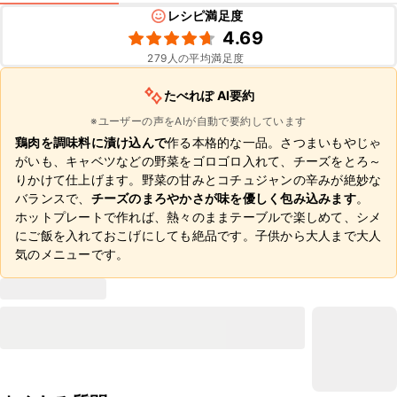
レシピ満足度
4.69
279
人の平均満足度
たべれぽ AI要約
※ユーザーの声をAIが自動で要約しています
鶏肉を調味料に漬け込んで
作る本格的な一品。さつまいもやじゃ
がいも、キャベツなどの野菜をゴロゴロ入れて、チーズをとろ～
りかけて仕上げます。野菜の甘みとコチュジャンの辛みが絶妙な
バランスで、
チーズのまろやかさが味を優しく包み込みます
。
ホットプレートで作れば、熱々のままテーブルで楽しめて、シメ
にご飯を入れておこげにしても絶品です。子供から大人まで大人
気のメニューです。