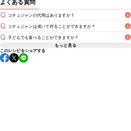
よくある質問
Q
コチュジャンの代用はありますか？
+
Q
コチュジャンは省いて作ることができますか？
+
A
コチュジャンの代用は
こちら
Q
子どもでも食べることができますか？
+
使用量が少ない場合は省いてもお作りいただけますが、メイ
ンの味付けとして使用している場合は省くと味がぼやける可
もっと見る
A
このレシピをシェアする
コチュジャンは甘辛い風味が特徴の食材なため、お子様や辛
能性があるため、 
こちら
 の食材で味を調えて仕上げること
い味付けが苦手な方は風味や刺激を強く感じる可能性がござ
います。使用する食材や味付けにつきましては普段のお子様
A
の食事内容にあわせて変更し、ご家庭でお召し上がりいただ
けるかをご判断いただいた上で、安全にクラシルレシピをご