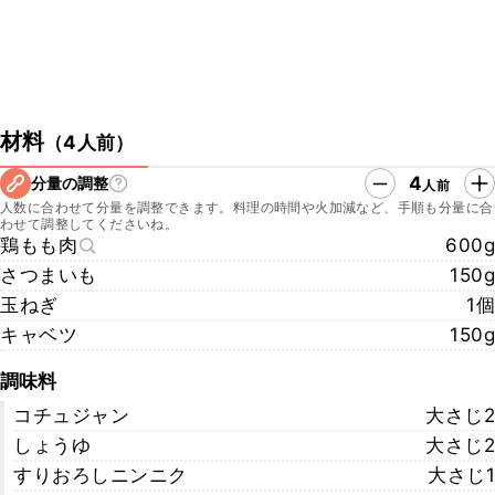
材料
（
4人前
）
4
分量の調整
人前
人数に合わせて分量を調整できます。料理の時間や火加減など、手順も分量に合
わせて調整してくださいね。
鶏もも肉
600g
さつまいも
150g
玉ねぎ
1個
キャベツ
150g
調味料
コチュジャン
大さじ2
しょうゆ
大さじ2
すりおろしニンニク
大さじ1