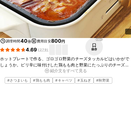
9990
40
800
調理時間
費用目安
分
円
4.69
保存
(
279
)
ホットプレートで作る、ゴロゴロ野菜のチーズタッカルビはいかがで
しょうか。ピリ辛に味付けした鶏もも肉と野菜にたっぷりのチーズを
紹介文をすべて見る
絡めて食べる、チーズタッカルビです。野菜を大きめに切っているの
で、食べ応えがありますよ。パーティーなどにもぴったりです。ぜひ
#
さつまいも
#
鶏もも肉
#
キャベツ
#
玉ねぎ
#
秋野菜
お試しくださいね。