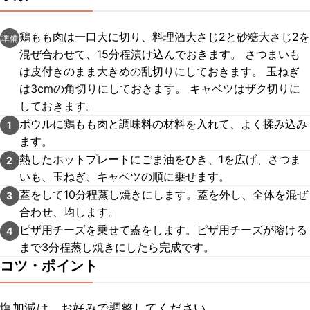
鶏もも肉は一口大に切り、料理酒大さじ2と砂糖大さじ2を
準備
混ぜ合わせて、15分程漬け込んでおきます。 さつまいも
は皮付きのまま大きめの乱切りにしておきます。 玉ねぎ
は3cmの角切りにしておきます。 キャベツはザク切りに
しておきます。
ボウルに鶏もも肉と調味料の材料を入れて、よく揉み込み
1
ます。
熱したホットプレートにごま油をひき、1を広げ、さつま
2
いも、玉ねぎ、キャベツの順に乗せます。
蓋をして10分程蒸し焼きにします。蓋を外し、全体を混ぜ
3
合わせ、均します。
ピザ用チーズを乗せて蓋をします。ピザ用チーズが溶ける
4
まで3分程蒸し焼きにしたら完成です。
コツ・ポイント
塩加減は、お好みで調整してください。
