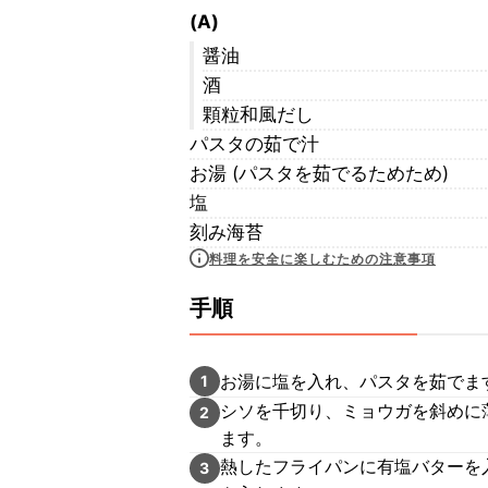
(A)
醤油
酒
顆粒和風だし
パスタの茹で汁
お湯 (パスタを茹でるためため)
塩
刻み海苔
料理を安全に楽しむための注意事項
手順
お湯に塩を入れ、パスタを茹でま
1
シソを千切り、ミョウガを斜めに
2
ます。
熱したフライパンに有塩バターを
3