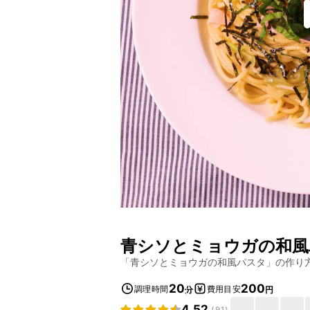
青シソとミョウガの和風
「
青シソとミョウガの和風パスタ
」の作り
20
200
調理時間
費用目安
分
円
4.52
(
91
)