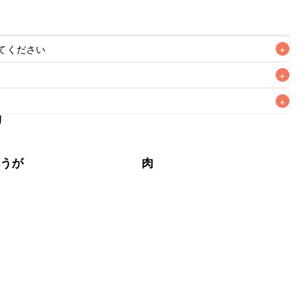
てください
+
+
+
リ
がりいただくことをおすすめします。

ょうが
肉
ム