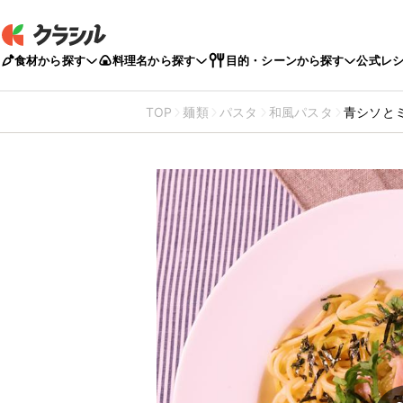
食材から探す
料理名から探す
目的・シーンから探す
公式レ
TOP
麺類
パスタ
和風パスタ
青シソと