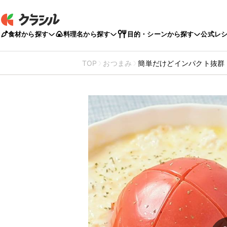
食材から探す
料理名から探す
目的・シーンから探す
公式レ
TOP
おつまみ
簡単だけどインパクト抜群