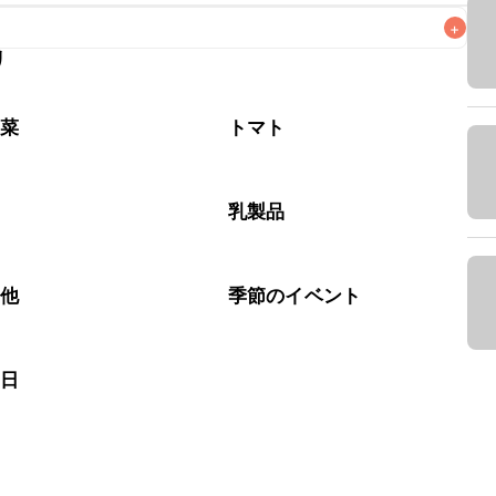
+
リ
なるべくお早めにお召し上がりください。

野菜
トマト
腐
乳製品
の他
季節のイベント
の日