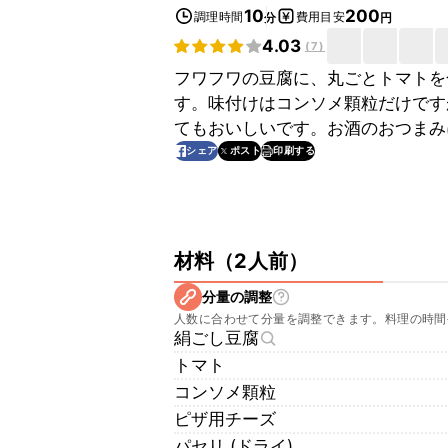
10
200
調理時間
費用目安
分
円
4.03
(
7
)
フワフワの豆腐に、丸ごとトマトを
す。味付けはコンソメ顆粒だけです
てもおいしいです。お酒のおつまみ
印刷する
シェア
ポスト
材料
（
2人前
）
分量の調整
人数に合わせて分量を調整できます。料理の時間
絹ごし豆腐
トマト
コンソメ顆粒
ピザ用チーズ
パセリ (ドライ)