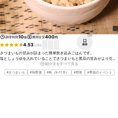
438
10
400
調理時間
費用目安
分
円
4.53
保存
(
10
)
さつまいもの甘みが詰まった簡単炊き込みごはんです。
塩としょうゆを入れていることでさつまいもと黒豆の甘みがより引き
紹介文をすべて見る
立ち、どんどん食べ進めたくなります。
おかずがなくても満足感のある一品に仕上がっています。
#
さつまいも
#
秋野菜
#
秋（9–11月）
#
野菜
#
季節のイベント