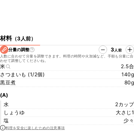
材料
（
3人前
）
3
分量の調整
人前
人数に合わせて分量を調整できます。料理の時間や火加減など、手順も分量に合
わせて調整してくださいね。
米
2.5合
さつまいも (1/2個)
140g
黒豆煮
80g
(A)
水
2カップ
しょうゆ
大さじ1
塩
少々
料理を安全に楽しむための注意事項