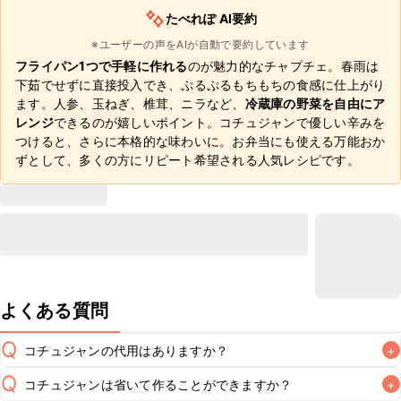
たべれぽ AI要約
※ユーザーの声をAIが自動で要約しています
フライパン1つで手軽に作れる
のが魅力的なチャプチェ。春雨は
下茹でせずに直接投入でき、ぷるぷるもちもちの食感に仕上がり
ます。人参、玉ねぎ、椎茸、ニラなど、
冷蔵庫の野菜を自由にア
レンジ
できるのが嬉しいポイント。コチュジャンで優しい辛みを
つけると、さらに本格的な味わいに。お弁当にも使える万能おか
ずとして、多くの方にリピート希望される人気レシピです。
よくある質問
Q
コチュジャンの代用はありますか？
+
Q
コチュジャンは省いて作ることができますか？
+
A
コチュジャンの代用は
こちら