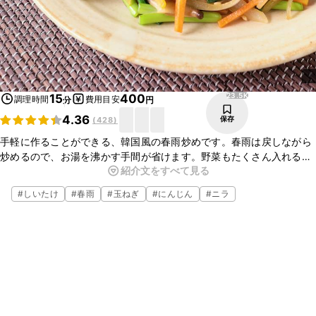
23.5K
15
400
調理時間
費用目安
分
円
4.36
保存
(
428
)
手軽に作ることができる、韓国風の春雨炒めです。春雨は戻しながら
炒めるので、お湯を沸かす手間が省けます。野菜もたくさん入れるの
紹介文をすべて見る
でボリュームがあり、食べ応えがあります。お酒のおつまみに、夜食
に、おすすめです。
#
しいたけ
#
春雨
#
玉ねぎ
#
にんじん
#
ニラ