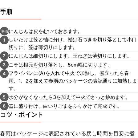
手順
にんじんは皮をむいておきます。
準備
しいたけは笠と軸に分け、軸は石づきを切り落として小口
1
切りに、笠は薄切りにします。
にんじんは細切りにします。玉ねぎは薄切りにします。
2
ニラは根元を切り落とし、5cm幅に切ります。
3
フライパンに(A)を入れて中火で加熱し、煮立ったら春
4
雨、1、2を加えて春雨のパッケージの表記通りに加熱しま
す。
水分がなくなったら3を加えて中火でさっと炒めます。
5
器に盛り付け、白いりごまをふりかけて完成です。
6
コツ・ポイント
春雨はパッケージに表記されている戻し時間を目安に煮