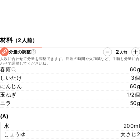
材料
（
2人前
）
2
分量の調整
人前
人数に合わせて分量を調整できます。料理の時間や火加減など、手順も分量に合
わせて調整してくださいね。
春雨
60g
しいたけ
3個
にんじん
60g
玉ねぎ
1/2個
ニラ
50g
(A)
水
200ml
しょうゆ
大さじ2