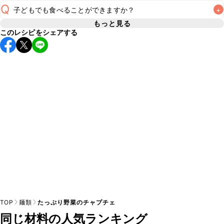
Q
子どもでも食べることができますか？
+
使用量が少ない場合は省いてもお作りいただけますが、メイ
ンの味付けとして使用している場合は省くと味がぼやける可
もっと見る
A
このレシピをシェアする
コチュジャンは甘辛い風味が特徴の食材なため、お子様や辛
能性があるため、 
こちら
 の食材で味を調えて仕上げること
い味付けが苦手な方は風味や刺激を強く感じる可能性がござ
います。使用する食材や味付けにつきましては普段のお子様
A
の食事内容にあわせて変更し、ご家庭でお召し上がりいただ
けるかをご判断いただいた上で、安全にクラシルレシピをご
TOP
麺類
たっぷり野菜のチャプチェ
同じ材料の人気ランキング