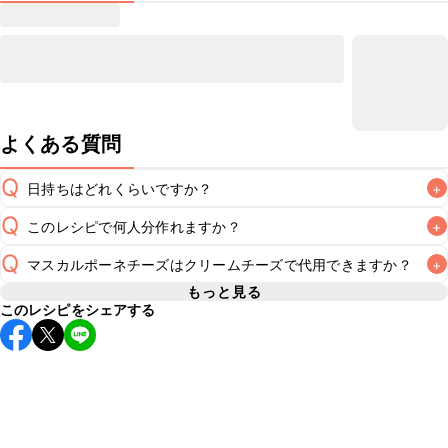
よくある質問
Q
日持ちはどれくらいですか？
+
Q
このレシピで何人分作れますか？
+
保存期間は冷凍で当日中が目安です。なるべくお早めにお召
し上がりください。

Q
マスカルポーネチーズはクリームチーズで代用できますか？
+
A
直径17cmのケーキ型を使用する場合、6~8人分が目安です。
A
お召し上がりになる人数に合わせてカット数をご変更くださ
もっと見る
※日持ちは目安です。
こちら
の注意事項をご確認の上、正し
このレシピをシェアする
風味は大きく変わりますが、マスカルポーネチーズはクリー
A