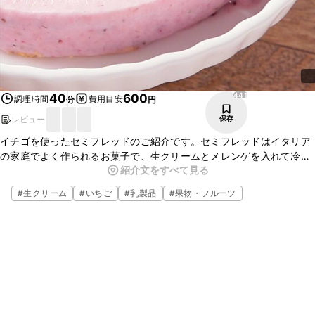
441
40
600
調理時間
費用目安
分
円
レビュー
保存
イチゴを使ったセミフレッドのご紹介です。セミフレッドはイタリア
の家庭でよく作られるお菓子で、生クリームとメレンゲを入れて冷凍
紹介文をすべて見る
庫で固めた冷たいデザートです。いちごとをマスカルポーネチーズ加
えて、酸味とクリーミーな味わいになっています。ぜひお試しくださ
#
生クリーム
#
いちご
#
乳製品
#
果物・フルーツ
い。