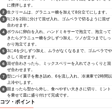
に攪拌します。
生クリームは、グラニュー糖を加えて8分立てにします。
2
1に2を2回に分けて混ぜ入れ、ゴムベラで切るように混ぜ
3
合わせます。
ボウルに卵白を入れ、ハンドミキサーで泡立て、泡立って
4
きたらグラニュー糖を少しずつ加え、ツノが立つまでしっ
かり泡立てます。
3に4を少しずつ加え、ムラがなくなるまで、ゴムベラでや
5
さしく混ぜます。
混ぜ合わさったら、ミックスベリーを入れてさっくりと混
6
ぜ合わせます。
型にパイ菓子を敷き詰め、6を流し入れ、冷凍庫で2時間以
7
上冷やします。
固まったら型から外し、食べやすい大きさに切り、ミント
8
を乗せて皿に盛り付けて完成です。
コツ・ポイント