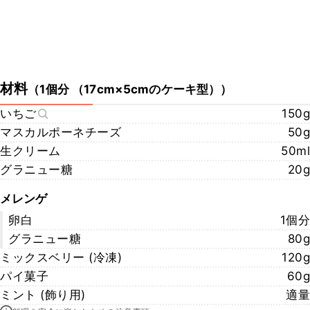
材料
（
1個分 （17cm×5cmのケーキ型）
）
いちご
150g
マスカルポーネチーズ
50g
生クリーム
50ml
グラニュー糖
20g
メレンゲ
卵白
1個分
グラニュー糖
80g
ミックスベリー (冷凍)
120g
パイ菓子
60g
ミント (飾り用)
適量