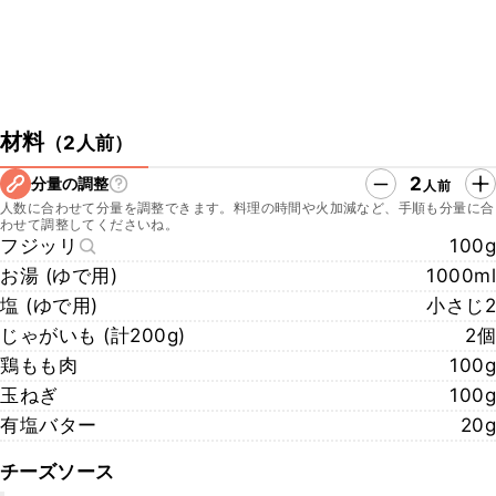
材料
（
2人前
）
2
分量の調整
人前
人数に合わせて分量を調整できます。料理の時間や火加減など、手順も分量に合
わせて調整してくださいね。
フジッリ
100g
お湯 (ゆで用)
1000ml
塩 (ゆで用)
小さじ2
じゃがいも (計200g)
2個
鶏もも肉
100g
玉ねぎ
100g
有塩バター
20g
チーズソース