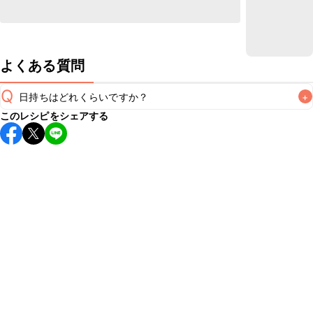
よくある質問
Q
日持ちはどれくらいですか？
+
このレシピをシェアする
保存期間は冷蔵で当日中が目安です。なるべくお早めにお召
し上がりください。

A
※日持ちは目安です。
こちら
の注意事項をご確認の上、正し