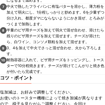
になるまで温めます。
中火で熱したフライパンに有塩バターを溶かし、薄力粉を
7
加えて弱火にし、1分程しっかりと炒めます。6を少量ずつ
分け入れ、都度ダマにならないようにかき混ぜ、とろみが
つくまで加熱します。
半量のピザ用チーズを加えて弱火で混ぜ合わせ、溶けたら
8
残りのピザ用チーズを加えて混ぜます。チーズが溶けた
ら、白ワイン、コンソメ顆粒を加えて混ぜます。
3、4を加えて中火でさっと混ぜ合わせ、火から下ろしま
9
す。
耐熱容器に入れて、ピザ用チーズをトッピングし、トース
10
ターで10分程焼きます。チーズが溶けてこんがりと焼き色
が付いたら完成です。
コツ・ポイント
塩加減は、お好みで調整してください。

お使いのトースター機種によって焼き加減が異なります
ので、様子を見ながらご調整ください。今回は