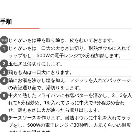
手順
じゃがいもは芽を取り除き、皮をむいておきます。
準備
じゃがいもは一口大の大きさに切り、耐熱ボウルに入れて
1
ラップをし、500Wの電子レンジで3分程加熱します。
玉ねぎは薄切りにします。
2
鶏もも肉は一口大にきります。
3
鍋にお湯を沸かし塩を加え、フジッリを入れてパッケージ
4
の表記通り茹で、湯切りをします。
中火で熱したフライパンに有塩バターを溶かし、2、3を入
5
れて5分程炒め、1を入れてさらに中火で3分程炒め合わ
せ、鶏もも肉に火が通ったら取り出します。
チーズソースを作ります。耐熱ボウルに牛乳を入れてラッ
6
プをし、500Wの電子レンジで30秒程、人肌くらいの温度