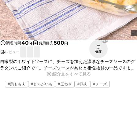
670
40
500
調理時間
費用目安
分
円
レビュー
保存
自家製のホワイトソースに、チーズを加えた濃厚なチーズソースのグ
ラタンのご紹介です。チーズソースが具材と相性抜群の一品ですよ。
紹介文をすべて見る
具材は鶏もも肉以外にもエビや魚介、野菜やパンなども合います。お
好きな具材を入れてアレンジしてみてくださいね。
#
鶏もも肉
#
じゃがいも
#
玉ねぎ
#
鶏肉
#
チーズ