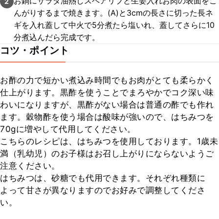
お鍋にサラダ油熱しスペアリブと生姜入れお肉の表面をこ
2
んがりするまで焼きます。(A)と3cmの長さに切った長ネ
ギを入れ蓋して中火で5分煮たら塩いれ、蓋してさらに10
分煮込んだら完成です。
コツ・ポイント
お酢の力で短かい煮込み時間でもお肉がとても柔らかく
仕上がります。黒酢を使うことでまろやかでコク深い味
わいになりますが、黒酢がない場合は普通の酢でも作れ
ます。穀物酢を使う場合は酸味が強いので、はちみつを
70gに増やして代用してください。

こちらのレシピは、はちみつを使用しております。1歳未
満（乳幼児）のお子様はお召し上がりにならないようご
注意ください。

はちみつは、砂糖でも代用できます。それぞれ種類に
よって甘さが異なりますのでお好みで調整してくださ
い。