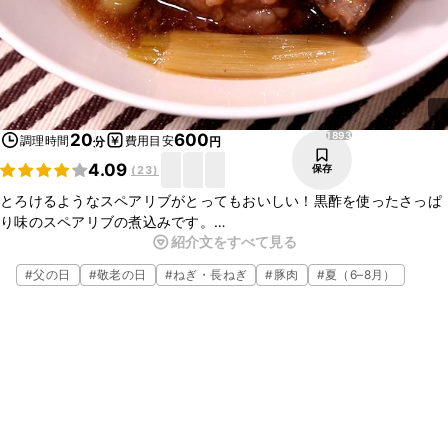
1893
20
600
調理時間
費用目安
分
円
4.09
保存
(
23
)
とろけるようなスペアリブがとってもおいしい！黒酢を使ったさっぱ
り味のスペアリブの煮込みです。
紹介文をすべて見る
圧力鍋がなくても黒酢を使うことで、お肉が柔らかく、骨からスルリ
と外れますよ。ネギにも肉のうま味がうつり、トロトロの食感です。
#
父の日
#
敬老の日
#
ねぎ・長ねぎ
#
豚肉
#
夏（6–8月）
ぜひ作ってみてくださいね！