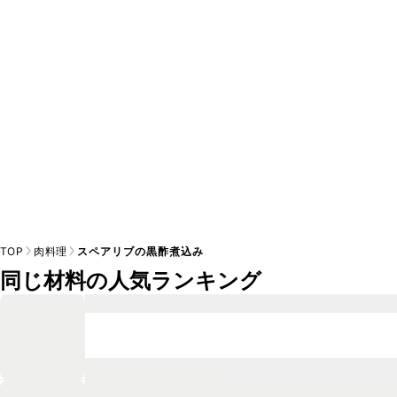
A
※日持ちは目安です。
こちら
の注意事項をご確認の上、正し
TOP
肉料理
スペアリブの黒酢煮込み
同じ材料の人気ランキング