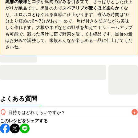
黒酢の酸味とコク
が豚肉の旨みを引き立て、さっぱりとした仕上
がりが絶品です。黒酢の力で
スペアリブが驚くほど柔らかく
な
り、ホロホロとほぐれる食感に仕上がります。煮込み時間は10
分より短めの6〜7分がおすすめで、焦げ付きを防ぎながら美味
しく作れます。大根やネギなどの野菜を加えてボリュームアップ
も可能で、残った煮汁に茹で野菜を浸しても絶品です。黒酢の量
はお好みで調整して、家族みんなが楽しめる一品に仕上げてくだ
さいね。
よくある質問
Q
日持ちはどれくらいですか？
+
このレシピをシェアする
保存期間は冷蔵で翌日中が目安です。なるべくお早めにお召
し上がりください。
