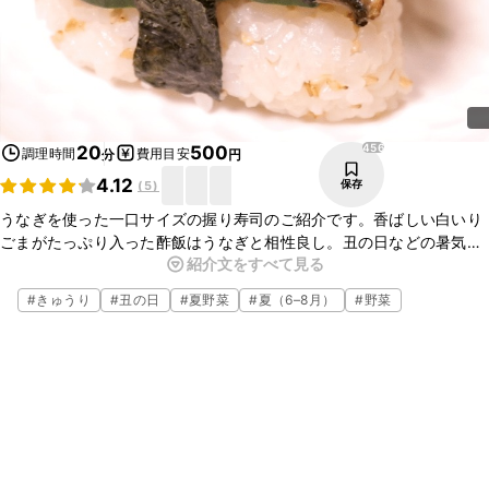
456
20
500
調理時間
費用目安
分
円
4.12
保存
(
5
)
うなぎを使った一口サイズの握り寿司のご紹介です。香ばしい白いり
ごまがたっぷり入った酢飯はうなぎと相性良し。丑の日などの暑気払
紹介文をすべて見る
いや、おもてなし料理にもおすすめです。簡単ですが、華やかさのあ
る一皿になること間違いなし。ぜひ作ってみてくださいね。
#
きゅうり
#
丑の日
#
夏野菜
#
夏（6–8月）
#
野菜