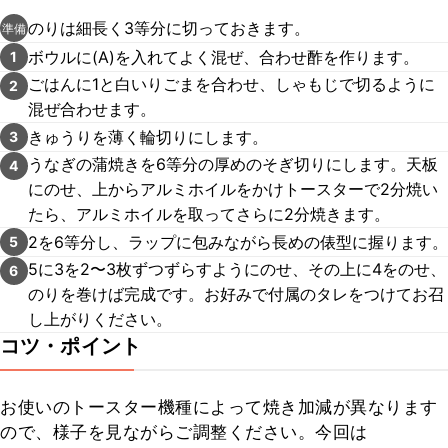
のりは細長く3等分に切っておきます。
準備
ボウルに(A)を入れてよく混ぜ、合わせ酢を作ります。
1
ごはんに1と白いりごまを合わせ、しゃもじで切るように
2
混ぜ合わせます。
きゅうりを薄く輪切りにします。
3
うなぎの蒲焼きを6等分の厚めのそぎ切りにします。天板
4
にのせ、上からアルミホイルをかけトースターで2分焼い
たら、アルミホイルを取ってさらに2分焼きます。
2を6等分し、ラップに包みながら長めの俵型に握ります。
5
5に3を2〜3枚ずつずらすようにのせ、その上に4をのせ、
6
のりを巻けば完成です。お好みで付属のタレをつけてお召
し上がりください。
コツ・ポイント
お使いのトースター機種によって焼き加減が異なります
ので、様子を見ながらご調整ください。今回は