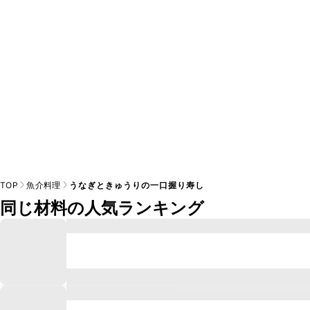
※日持ちは目安です。
こちら
の注意事項をご確認の上、正し
TOP
魚介料理
うなぎときゅうりの一口握り寿し
同じ材料の人気ランキング