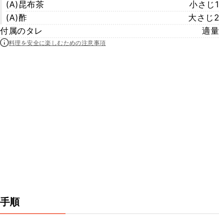
(A)昆布茶
小さじ1
(A)酢
大さじ2
付属のタレ
適量
料理を安全に楽しむための注意事項
手順