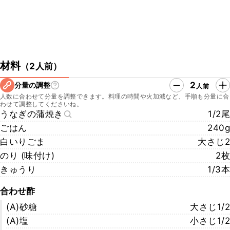
材料
（
2人前
）
2
分量の調整
人前
人数に合わせて分量を調整できます。料理の時間や火加減など、手順も分量に合
わせて調整してくださいね。
うなぎの蒲焼き
1/2尾
ごはん
240g
白いりごま
大さじ2
のり (味付け)
2枚
きゅうり
1/3本
合わせ酢
(A)砂糖
大さじ1/2
(A)塩
小さじ1/2