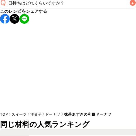
Q
日持ちはどれくらいですか？
+
このレシピをシェアする
保存期間は常温で2~3日が目安です。なるべくお早めにお召
し上がりください。

A
※日持ちは目安です。
こちら
の注意事項をご確認の上、正し
TOP
スイーツ
洋菓子
ドーナツ
抹茶あずきの和風ドーナツ
同じ材料の人気ランキング