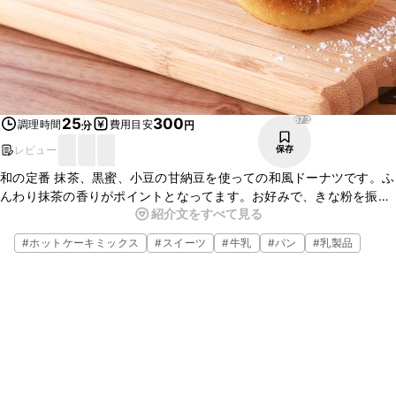
673
25
300
調理時間
費用目安
分
円
レビュー
保存
和の定番 抹茶、黒蜜、小豆の甘納豆を使っての和風ドーナツです。ふ
んわり抹茶の香りがポイントとなってます。お好みで、きな粉を振っ
紹介文をすべて見る
ていただいても美味しく召し上がれますよ。ぜひ、お茶と合わせて
まったりとした時間をお過ごしください。
#
ホットケーキミックス
#
スイーツ
#
牛乳
#
パン
#
乳製品