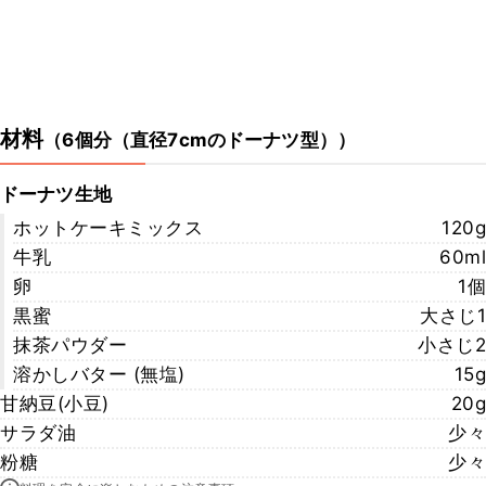
材料
（
6個分（直径7cmのドーナツ型）
）
ドーナツ生地
ホットケーキミックス
120g
牛乳
60ml
卵
1個
黒蜜
大さじ1
抹茶パウダー
小さじ2
溶かしバター (無塩)
15g
甘納豆(小豆)
20g
サラダ油
少々
粉糖
少々