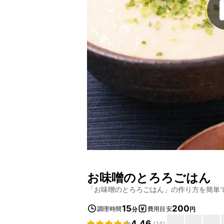
お味噌のとろろごはん
「
お味噌のとろろごはん
」の作り方を簡単
15
200
調理時間
費用目安
分
円
4.46
(
14
)