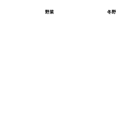
こちらのレシピは出来たてをお召し上
A
※日持ちは目安です。
こちら
野菜
冬