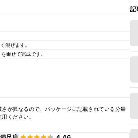
記
よく混ぜます。
りを乗せて完成です。
濃さが異なるので、パッケージに記載されている分量
使用ください。
満足度
4.46