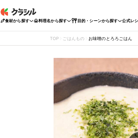
食材から探す
料理名から探す
目的・シーンから探す
公式レ
TOP
ごはんもの
お味噌のとろろごはん