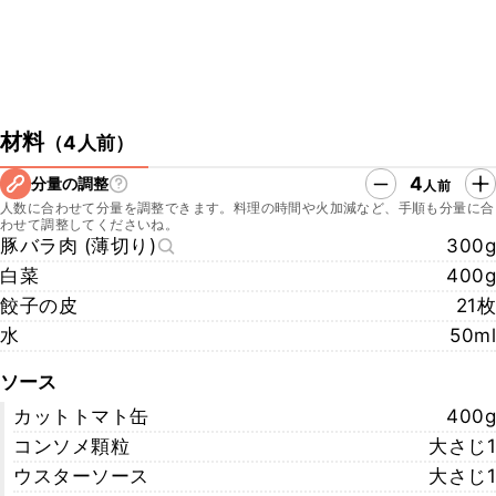
材料
（
4人前
）
4
分量の調整
人前
人数に合わせて分量を調整できます。料理の時間や火加減など、手順も分量に合
わせて調整してくださいね。
豚バラ肉 (薄切り)
300g
白菜
400g
餃子の皮
21枚
水
50ml
ソース
カットトマト缶
400g
コンソメ顆粒
大さじ1
ウスターソース
大さじ1