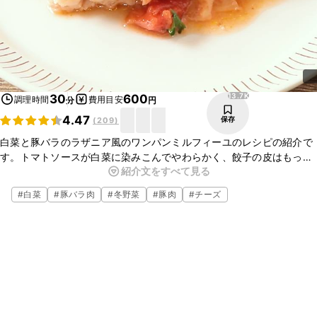
13.7K
30
600
調理時間
費用目安
分
円
4.47
保存
(
209
)
白菜と豚バラのラザニア風のワンパンミルフィーユのレシピの紹介で
す。トマトソースが白菜に染みこんでやわらかく、餃子の皮はもっち
紹介文をすべて見る
りとした食感に仕上がります。フライパンで調理し、そのまま食卓に
出せるお手軽レシピです。あつあつのうちにお召し上がりください。
#
白菜
#
豚バラ肉
#
冬野菜
#
豚肉
#
チーズ