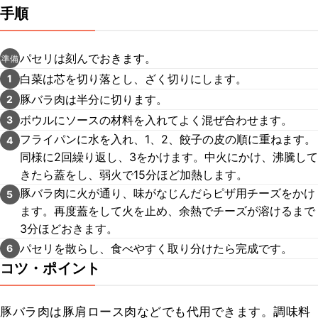
手順
パセリは刻んでおきます。
準備
白菜は芯を切り落とし、ざく切りにします。
1
豚バラ肉は半分に切ります。
2
ボウルにソースの材料を入れてよく混ぜ合わせます。
3
フライパンに水を入れ、1、2、餃子の皮の順に重ねます。
4
同様に2回繰り返し、3をかけます。中火にかけ、沸騰して
きたら蓋をし、弱火で15分ほど加熱します。
豚バラ肉に火が通り、味がなじんだらピザ用チーズをかけ
5
ます。再度蓋をして火を止め、余熱でチーズが溶けるまで
3分ほどおきます。
パセリを散らし、食べやすく取り分けたら完成です。
6
コツ・ポイント
豚バラ肉は豚肩ロース肉などでも代用できます。調味料