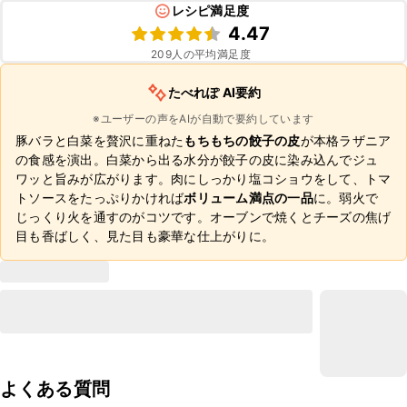
レシピ満足度
4.47
209
人の平均満足度
たべれぽ AI要約
※ユーザーの声をAIが自動で要約しています
豚バラと白菜を贅沢に重ねた
もちもちの餃子の皮
が本格ラザニア
の食感を演出。白菜から出る水分が餃子の皮に染み込んでジュ
ワッと旨みが広がります。肉にしっかり塩コショウをして、トマ
トソースをたっぷりかければ
ボリューム満点の一品
に。弱火で
じっくり火を通すのがコツです。オーブンで焼くとチーズの焦げ
目も香ばしく、見た目も豪華な仕上がりに。
よくある質問