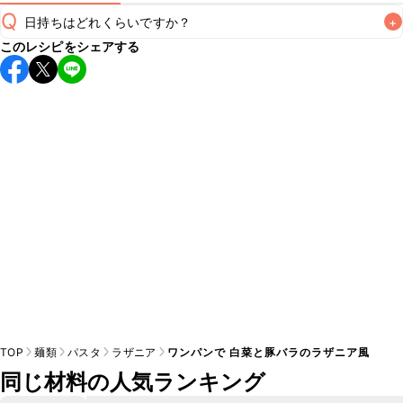
Q
日持ちはどれくらいですか？
+
このレシピをシェアする
保存期間は冷蔵で翌日中が目安です。なるべくお早めにお召
し上がりください。

A
※日持ちは目安です。
こちら
の注意事項をご確認の上、正し
TOP
麺類
パスタ
ラザニア
ワンパンで 白菜と豚バラのラザニア風
同じ材料の人気ランキング